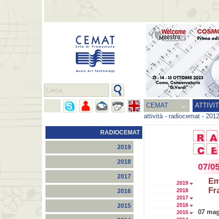
CEMAT
ATTIVI
attività
-
radiocemat
-
201
RADIOCEMAT
2019
2018
07/0
2017
Em
2019
Fr
2018
2016
2017
2016
2015
07 mag
2015