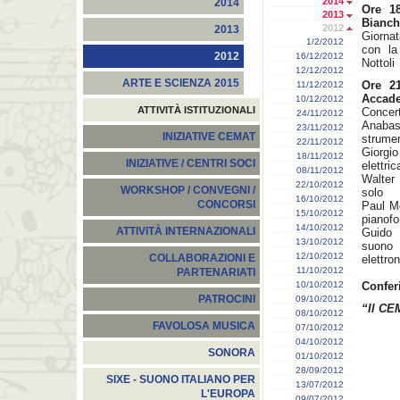
2014
2014
Ore 18
2013
Bianch
2012
2013
Giornat
1/2/2012
con la
2012
16/12/2012
Nottoli
12/12/2012
ARTE E SCIENZA 2015
Ore 21
11/12/2012
Accad
10/12/2012
ATTIVITÀ ISTITUZIONALI
Concer
24/11/2012
Anabas
23/11/2012
INIZIATIVE CEMAT
strumen
22/11/2012
Giorgio
18/11/2012
INIZIATIVE / CENTRI SOCI
elettric
08/11/2012
Walter
22/10/2012
WORKSHOP / CONVEGNI /
solo
16/10/2012
CONCORSI
Paul Me
15/10/2012
pianofo
14/10/2012
ATTIVITÀ INTERNAZIONALI
Guido 
13/10/2012
suono 
12/10/2012
COLLABORAZIONI E
elettron
11/10/2012
PARTENARIATI
10/10/2012
Confer
PATROCINI
09/10/2012
“Il CE
08/10/2012
FAVOLOSA MUSICA
07/10/2012
04/10/2012
SONORA
01/10/2012
28/09/2012
SIXE - SUONO ITALIANO PER
13/07/2012
L'EUROPA
09/07/2012