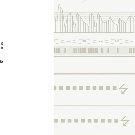
 -
it
to
da