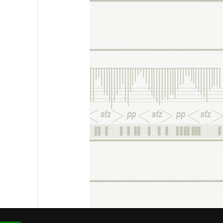
re # 93.909.154