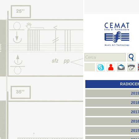
RADIOCE
201
201
201
201
201