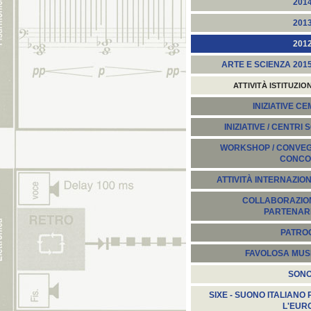
201
201
201
ARTE E SCIENZA 201
ATTIVITÀ ISTITUZIO
INIZIATIVE C
INIZIATIVE / CENTRI 
WORKSHOP / CONVEGN
CONCO
ATTIVITÀ INTERNAZION
COLLABORAZION
PARTENARI
PATROC
FAVOLOSA MUS
SON
SIXE - SUONO ITALIANO 
L'EUR