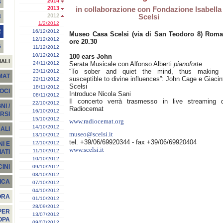
2014
4
2013
in collaborazione con Fondazione Isabella
2012
Scelsi
3
1/2/2012
2
16/12/2012
Museo Casa Scelsi (via di San Teodoro 8) Roma
12/12/2012
ore 20.30
5
11/12/2012
10/12/2012
100 ears John
NALI
24/11/2012
Serata Musicale con Alfonso Alberti
pianoforte
“To sober and quiet the mind, thus making 
23/11/2012
EMAT
susceptible to divine influences”: John Cage e Giacin
22/11/2012
Scelsi
18/11/2012
SOCI
Introduce Nicola Sani
08/11/2012
Il concerto verrà trasmesso in live streaming 
22/10/2012
I /
Radiocemat
16/10/2012
RSI
15/10/2012
www.radiocemat.org
14/10/2012
ALI
museo@scelsi.it
13/10/2012
tel. +39/06/69920344 - fax +39/06/69920404
12/10/2012
I E
www.scelsi.it
11/10/2012
ATI
10/10/2012
INI
09/10/2012
08/10/2012
ICA
07/10/2012
04/10/2012
ORA
01/10/2012
28/09/2012
PER
13/07/2012
OPA
09/07/2012