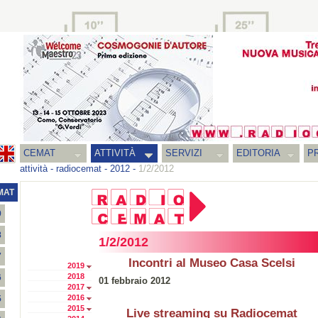
CEMAT
ATTIVITÀ
SERVIZI
EDITORIA
PR
attività
-
radiocemat
-
2012
-
1/2/2012
MAT
9
8
1/2/2012
7
Incontri al Museo Casa Scelsi
2019
2018
6
01 febbraio 2012
2017
2016
5
2015
Live streaming su Radiocemat