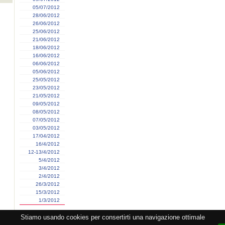
05/07/2012
28/06/2012
26/06/2012
25/06/2012
21/06/2012
18/06/2012
16/06/2012
06/06/2012
05/06/2012
25/05/2012
23/05/2012
21/05/2012
09/05/2012
08/05/2012
07/05/2012
03/05/2012
17/04/2012
16/4/2012
12-13/4/2012
5/4/2012
3/4/2012
2/4/2012
26/3/2012
15/3/2012
1/3/2012
Stiamo usando cookies per consertirti una navigazione ottimale
zione CEMAT -
Privacy
-
Cookie
-
Copyright
- PI 05362381005 - Lic. SIAE 2552/1/2523 - Visitato