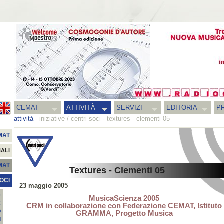
CEMAT
ATTIVITÀ
SERVIZI
EDITORIA
PR
attività
-
iniziative / centri soci
-
textures - clementi 05
MAT
NALI
EMAT
Textures - Clementi 05
SOCI
23 maggio 2005
D
MusicaScienza 2005
E
CRM in collaborazione con Federazione CEMAT, Istituto
O
GRAMMA, Progetto Musica
I