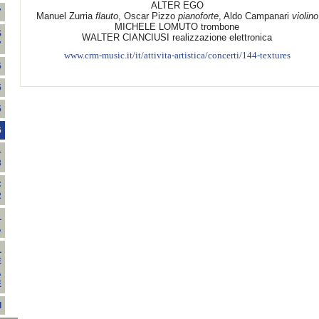
ALTER EGO
7
Manuel Zurria
flauto
, Oscar Pizzo
pianoforte
, Aldo Campanari
violino
MICHELE LOMUTO trombone
S
WALTER CIANCIUSI realizzazione elettronica
7
www.crm-music.it/it/attivita-artistica/concerti/144-textures
5
5
5
5
-
3
C
2
L
A
L
E
A
E
I