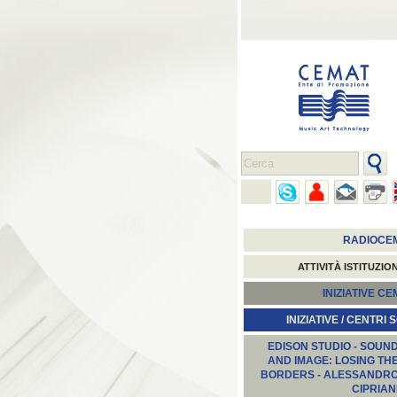
RADIOCE
ATTIVITÀ ISTITUZIO
INIZIATIVE C
INIZIATIVE / CENTRI 
EDISON STUDIO - SOUN
AND IMAGE: LOSING TH
BORDERS - ALESSANDR
CIPRIAN