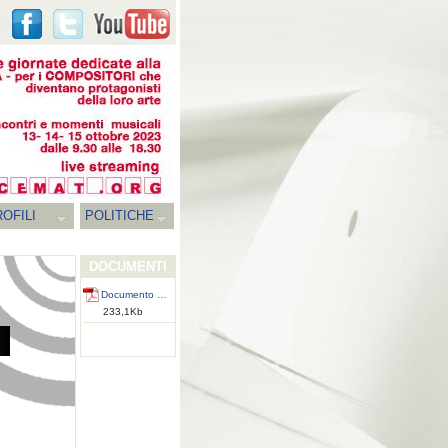
OFILI
POLITICHE
DOCUMENTI
Documento …
233,1Kb