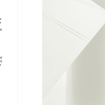
r
a
ai
el
e)
a