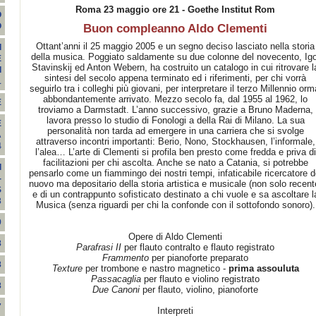
Roma 23 maggio ore 21 - Goethe Institut Rom
O
O
Buon compleanno Aldo Clementi
Ottant’anni il 25 maggio 2005 e un segno deciso lasciato nella storia
I
della musica. Poggiato saldamente su due colonne del novecento, Igo
E
Stavinskij ed Anton Webern, ha costruito un catalogo in cui ritrovare l
I
sintesi del secolo appena terminato ed i riferimenti, per chi vorrà
1
seguirlo tra i colleghi più giovani, per interpretare il terzo Millennio orm
abbondantemente arrivato. Mezzo secolo fa, dal 1955 al 1962, lo
E
troviamo a Darmstadt. L’anno successivo, grazie a Bruno Maderna,
lavora presso lo studio di Fonologi a della Rai di Milano. La sua
E
personalità non tarda ad emergere in una carriera che si svolge
A
attraverso incontri importanti: Berio, Nono, Stockhausen, l’informale,
4
l’alea… L’arte di Clementi si profila ben presto come fredda e priva di
facilitazioni per chi ascolta. Anche se nato a Catania, si potrebbe
I
pensarlo come un fiammingo dei nostri tempi, infaticabile ricercatore d
-
nuovo ma depositario della storia artistica e musicale (non solo recent
S
e di un contrappunto sofisticato destinato a chi vuole e sa ascoltare l
3
Musica (senza riguardi per chi la confonde con il sottofondo sonoro).
9
Opere di Aldo Clementi
8
Parafrasi II
per flauto contralto e flauto registrato
Frammento
per pianoforte preparato
8
Texture
per trombone e nastro magnetico -
prima assouluta
Passacaglia
per flauto e violino registrato
8
Due Canoni
per flauto, violino, pianoforte
7
Interpreti