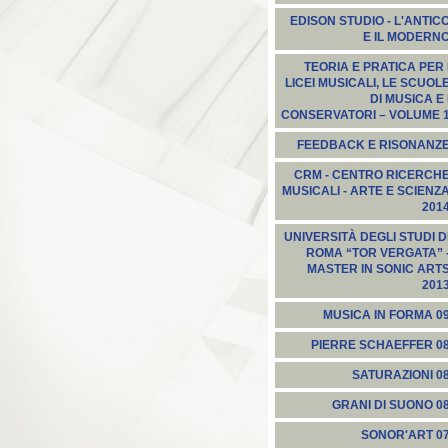
EDISON STUDIO - L'ANTIC
E IL MODERN
TEORIA E PRATICA PER 
LICEI MUSICALI, LE SCUOL
DI MUSICA E 
CONSERVATORI – VOLUME 
FEEDBACK E RISONANZ
CRM - CENTRO RICERCH
MUSICALI - ARTE E SCIENZ
201
UNIVERSITÀ DEGLI STUDI D
ROMA “TOR VERGATA” 
MASTER IN SONIC ART
201
MUSICA IN FORMA 0
PIERRE SCHAEFFER 0
SATURAZIONI 0
GRANI DI SUONO 0
SONOR'ART 0