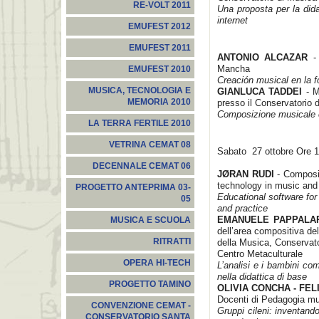
RE-VOLT 2011
Una proposta per la dida
internet
EMUFEST 2012
EMUFEST 2011
ANTONIO ALCAZAR
-
Mancha
EMUFEST 2010
Creación musical en la 
MUSICA, TECNOLOGIA E
GIANLUCA TADDEI
- M
MEMORIA 2010
presso il Conservatorio d
Composizione musicale e 
LA TERRA FERTILE 2010
VETRINA CEMAT 08
Sabato 27 ottobre Ore 
DECENNALE CEMAT 06
JØRAN RUDI
- Composit
technology in music and 
PROGETTO ANTEPRIMA 03-
Educational software for
05
and practice
EMANUELE PAPPALA
MUSICA E SCUOLA
dell’area compositiva del
RITRATTI
della Musica, Conservato
Centro Metaculturale
OPERA HI-TECH
L’analisi e i bambini com
nella didattica di base
PROGETTO TAMINO
OLIVIA CONCHA - FE
Docenti di Pedagogia mu
CONVENZIONE CEMAT -
Gruppi cileni: inventand
CONSERVATORIO SANTA