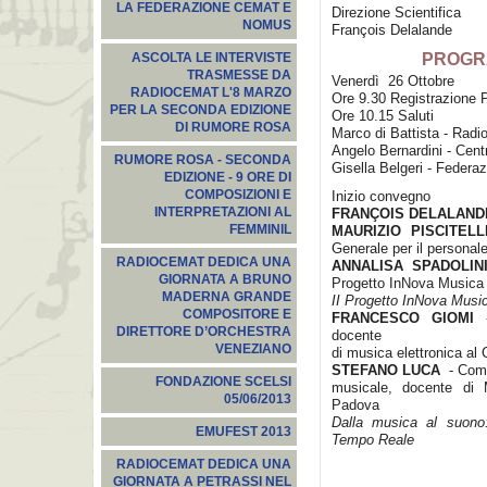
LA FEDERAZIONE CEMAT E
Direzione Scientifica
NOMUS
François Delalande
PROGR
ASCOLTA LE INTERVISTE
TRASMESSE DA
Venerdì 26 Ottobre
RADIOCEMAT L'8 MARZO
Ore 9.30 Registrazione P
PER LA SECONDA EDIZIONE
Ore 10.15 Saluti
DI RUMORE ROSA
Marco di Battista - Radi
Angelo Bernardini - Cent
RUMORE ROSA - SECONDA
Gisella Belgeri - Feder
EDIZIONE - 9 ORE DI
COMPOSIZIONI E
Inizio convegno
INTERPRETAZIONI AL
FRANÇOIS DELALAND
FEMMINIL
MAURIZIO PISCITE
Generale per il personal
RADIOCEMAT DEDICA UNA
ANNALISA SPADOLIN
GIORNATA A BRUNO
Progetto InNova Musica
MADERNA GRANDE
II Progetto InNova Musi
COMPOSITORE E
FRANCESCO GIOMI
-
DIRETTORE D’ORCHESTRA
docente
VENEZIANO
di musica elettronica al
STEFANO LUCA
- Compo
FONDAZIONE SCELSI
musicale, docente di M
05/06/2013
Padova
Dalla musica al suono:
EMUFEST 2013
Tempo Reale
RADIOCEMAT DEDICA UNA
GIORNATA A PETRASSI NEL