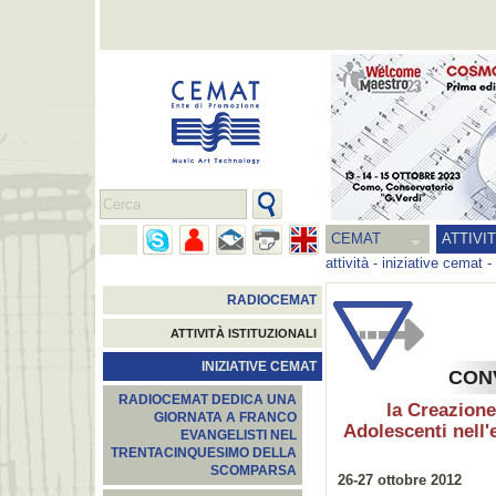
CEMAT
ATTIVI
attività
-
iniziative cemat
-
RADIOCEMAT
ATTIVITÀ ISTITUZIONALI
INIZIATIVE CEMAT
CON
RADIOCEMAT DEDICA UNA
la Creazione
GIORNATA A FRANCO
Adolescenti nell'e
EVANGELISTI NEL
TRENTACINQUESIMO DELLA
SCOMPARSA
26-27 ottobre 2012