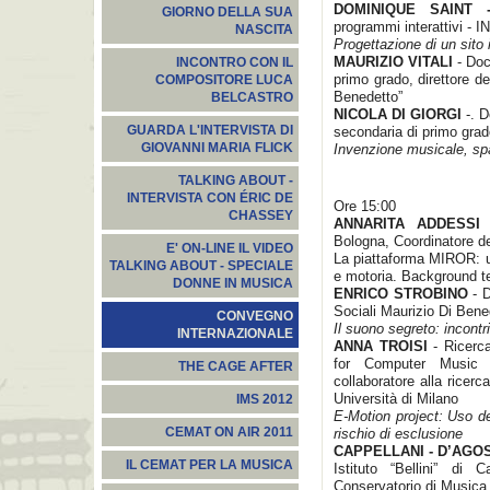
DOMINIQUE SAINT
GIORNO DELLA SUA
programmi interattivi - 
NASCITA
Progettazione di un sito 
MAURIZIO VITALI
- Doc
INCONTRO CON IL
primo grado, direttore de
COMPOSITORE LUCA
Benedetto”
BELCASTRO
NICOLA DI GIORGI
-. D
GUARDA L'INTERVISTA DI
secondaria di primo grad
GIOVANNI MARIA FLICK
Invenzione musicale, spa
TALKING ABOUT -
INTERVISTA CON ÉRIC DE
Ore 15:00
CHASSEY
ANNARITA ADDESSI
-
Bologna, Coordinatore 
E' ON-LINE IL VIDEO
La piattaforma MIROR: u
TALKING ABOUT - SPECIALE
e motoria. Background te
DONNE IN MUSICA
ENRICO STROBINO
- D
Sociali Maurizio Di Bene
CONVEGNO
Il suono segreto: incont
INTERNAZIONALE
ANNA TROISI
- Ricerca
for Computer Music 
THE CAGE AFTER
collaboratore alla ricerc
Università di Milano
IMS 2012
E-Motion project: Uso de
CEMAT ON AIR 2011
rischio di esclusione
CAPPELLANI - D’AGOS
IL CEMAT PER LA MUSICA
Istituto “Bellini” di
Conservatorio di Musica