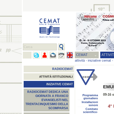
CEMAT
ATTIVI
attività
-
iniziative cemat
-
RADIOCEMAT
ATTIVITÀ ISTITUZIONALI
INIZIATIVE CEMAT
EMUF
RADIOCEMAT DEDICA UNA
09-16 
Programma
GIORNATA A FRANCO
giornaliero
EVANGELISTI NEL
Installazioni
TRENTACINQUESIMO DELLA
sonore
4° 
SCOMPARSA
Comitato
scientifico-