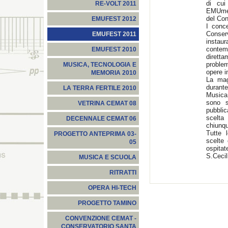
di cui
RE-VOLT 2011
EMUmeet
del Con
EMUFEST 2012
I conce
Conserv
EMUFEST 2011
insta
conte
EMUFEST 2010
diretta
proble
MUSICA, TECNOLOGIA E
opere 
MEMORIA 2010
La mag
durante
LA TERRA FERTILE 2010
Musica
sono s
VETRINA CEMAT 08
pubblic
scelta
DECENNALE CEMAT 06
chiunqu
Tutte 
PROGETTO ANTEPRIMA 03-
scelte 
05
ospita
S.Cecil
MUSICA E SCUOLA
RITRATTI
OPERA HI-TECH
PROGETTO TAMINO
CONVENZIONE CEMAT -
CONSERVATORIO SANTA