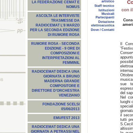
artistico
Co
LA FEDERAZIONE CEMAT E
Staff tecnico
NOMUS
con i
Istituzioni
Musicali
ASCOLTA LE INTERVISTE
Partecipanti
Conse
TRASMESSE DA
Dotazione
ameri
RADIOCEMAT L'8 MARZO
elettroacustica
Dove / Contatti
PER LA SECONDA EDIZIONE
DI RUMORE ROSA
Il Con
RUMORE ROSA - SECONDA
“Festiv
EDIZIONE - 9 ORE DI
Conse
COMPOSIZIONI E
appunt
INTERPRETAZIONI AL
possi
FEMMINIL
elett
intern
RADIOCEMAT DEDICA UNA
Ottobr
GIORNATA A BRUNO
musica 
MADERNA GRANDE
sue te
COMPOSITORE E
espress
DIRETTORE D’ORCHESTRA
del sap
VENEZIANO
Nel cor
luoghi 
FONDAZIONE SCELSI
specia
05/06/2013
giornat
il seco
EMUFEST 2013
tutti p
S.Cecil
RADIOCEMAT DEDICA UNA
altissi
GIORNATA A PETRASSI NEL
In ques