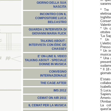
GIORNO DELLA SUA
saranno
NASCITA
* Tre 
elettro
INCONTRO CON IL
Inghilt
COMPOSITORE LUCA
Conser
BELCASTRO
Valentin
* Un c
GUARDA L'INTERVISTA DI
ottobre
GIOVANNI MARIA FLICK
“La Sa
* Un 
TALKING ABOUT -
L'elett
INTERVISTA CON ÉRIC DE
Presso 
CHASSEY
* Un in
musica 
E' ON-LINE IL VIDEO
* Una g
TALKING ABOUT - SPECIALE
presen
DONNE IN MUSICA
sudamer
* Il 18
CONVEGNO
giornat
INTERNAZIONALE
E'stato
collabo
THE CAGE AFTER
Isabell
S.Luca,
IMS 2012
Sapien
Ameri
CEMAT ON AIR 2011
l'Ambas
La co
IL CEMAT PER LA MUSICA
quest'a