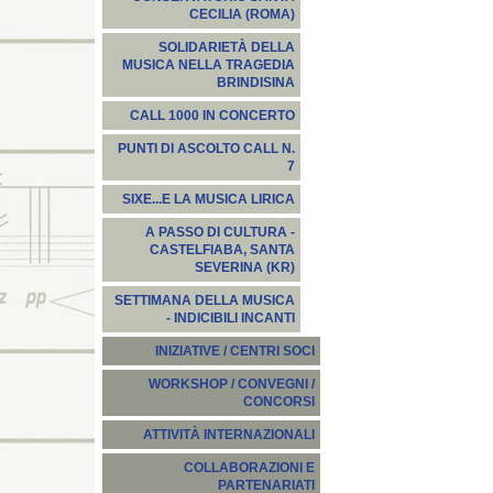
CECILIA (ROMA)
SOLIDARIETÀ DELLA
MUSICA NELLA TRAGEDIA
BRINDISINA
CALL 1000 IN CONCERTO
PUNTI DI ASCOLTO CALL N.
7
SIXE...E LA MUSICA LIRICA
A PASSO DI CULTURA -
CASTELFIABA, SANTA
SEVERINA (KR)
SETTIMANA DELLA MUSICA
- INDICIBILI INCANTI
INIZIATIVE / CENTRI SOCI
WORKSHOP / CONVEGNI /
CONCORSI
ATTIVITÀ INTERNAZIONALI
COLLABORAZIONI E
PARTENARIATI