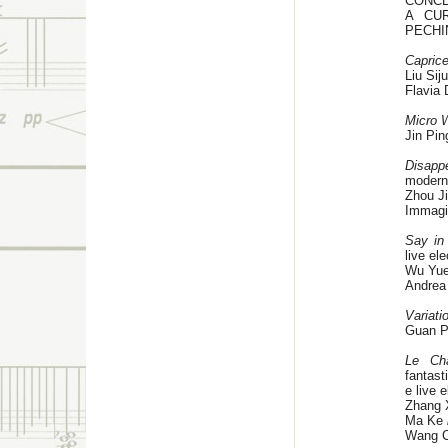
CONCE
A CU
PECHI
Capric
Liu Si
Flavia
Micro 
Jin Pi
Disapp
modern
Zhou 
Immagin
Say in
live el
Wu Yue
Andrea
Variati
Guan P
Le Cha
fantast
e live 
Zhang 
Ma Ke
Wang 