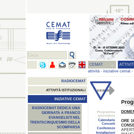
CEMAT
ATTIVI
attività
-
iniziative cemat
-
RADIOCEMAT
ATTIVITÀ ISTITUZIONALI
INIZIATIVE CEMAT
Prog
RADIOCEMAT DEDICA UNA
DOMEN
Programma
GIORNATA A FRANCO
giornaliero
EVANGELISTI NEL
Calendario
ORE 1
TRENTACINQUESIMO DELLA
Concerti
CONSE
SCOMPARSA
Conferenze
APERT
Installazioni