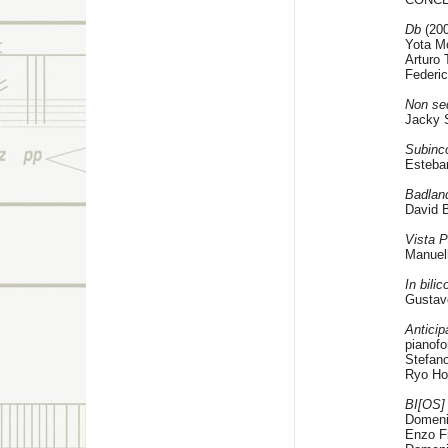
Db
(200
Yota M
Arturo 
Federi
Non se
Jacky 
Subinc
Esteban
Badlan
David 
Vista P
Manuell
In bilic
Gustavo
Antici
pianofor
Stefano
Ryo Ho
BI[OS]
Domenic
Enzo Fi