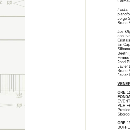
Carmelo
L’aube
pianofo
Jorge S
Bruno
Los Ob
con l
Cristals
En Caja
Silbana
Beeth [
Firmus 
2ond Pi
Javier 
Bruno
Javier
VENER
ORE 1
FONDA
EVENT
PER F
Presie
Sbordon
ORE 13
BUFFE