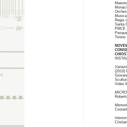
Maestro
Monaci
Orches
Musica
Regia 
Santa C
PMCE (
Pasqua
Tonino 
NOVEM
CONS
CHIOS
INSTA
Variaz
(2010) 
Giovann
Scultur
Video 
MICR
Roberto
Memori
Costant
Interior
Cristia