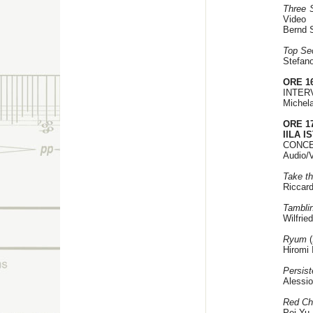
Three 
Video
Bernd 
Top Sec
Stefano
ORE 16
INTER
Michel
ORE 17
IILA 
CONCE
Audio/
Take th
Riccard
Tambli
Wilfrie
Ryum
(
Hiromi 
Persist
Alessio 
Red C
Pei-Yu 