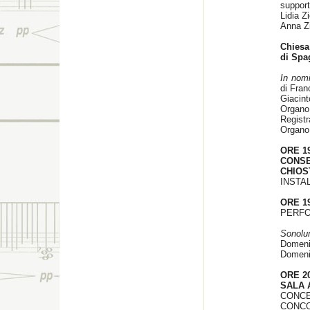
suppor
Lidia Z
Anna Z
Chiesa
di Spa
In nom
di Fran
Giacinto
Organo 
Registr
Organo
ORE 1
CONS
CHIOS
INSTA
ORE 1
PERF
Sonol
Domenic
Domeni
ORE 20
SALA 
CONCE
CONCO