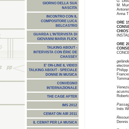
G. Dis
GIORNO DELLA SUA
M. Mun
NASCITA
Antoni
Anna Tr
INCONTRO CON IL
COMPOSITORE LUCA
ORE 1
BELCASTRO
CONS
CHIOS
GUARDA L'INTERVISTA DI
INSTA
GIOVANNI MARIA FLICK
ORE 20
TALKING ABOUT -
CONSE
INTERVISTA CON ÉRIC DE
CONCE
CHASSEY
geländ
electro
E' ON-LINE IL VIDEO
Philipp
TALKING ABOUT - SPECIALE
France
DONNE IN MUSICA
Tommas
CONVEGNO
Venez
INTERNAZIONALE
acusma
Roberto
THE CAGE AFTER
Passa
IMS 2012
Inés W
CEMAT ON AIR 2011
Resoun
Dennis 
IL CEMAT PER LA MUSICA