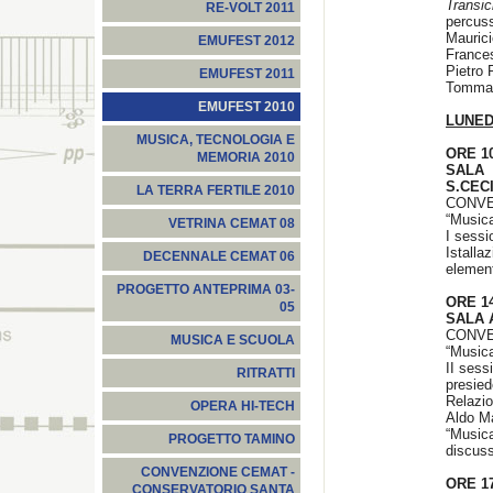
Transi
RE-VOLT 2011
percuss
Maurici
EMUFEST 2012
France
Pietro
EMUFEST 2011
Tommas
EMUFEST 2010
LUNED
MUSICA, TECNOLOGIA E
ORE 1
MEMORIA 2010
SALA
S.CEC
LA TERRA FERTILE 2010
CONV
“Musica
VETRINA CEMAT 08
I sessi
Istall
DECENNALE CEMAT 06
elemen
PROGETTO ANTEPRIMA 03-
ORE 14
05
SALA 
CONV
MUSICA E SCUOLA
“Musica
II sess
RITRATTI
presied
Relazio
OPERA HI-TECH
Aldo M
“Music
PROGETTO TAMINO
discus
CONVENZIONE CEMAT -
ORE 17
CONSERVATORIO SANTA