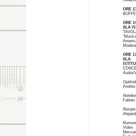
ORE 13
BUFFE
ORE 14
IILA 
TAVOL
“Music
Americ
Modera 
ORE 17
IILA
ISTIT
CONCE
Audio/
Optikal
Andrés 
Notebo
Fabián 
Rompe 
Alejan
Rumore-
Video
Meccan