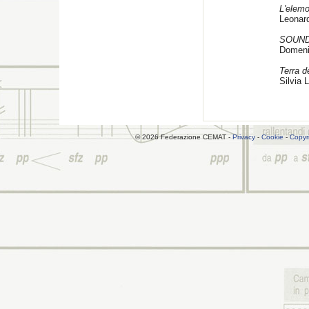
L'elemo
Leonard
SOUN
Domeni
Terra d
Silvia 
© 2026 Federazione CEMAT -
Privacy
-
Cookie
-
Copyr