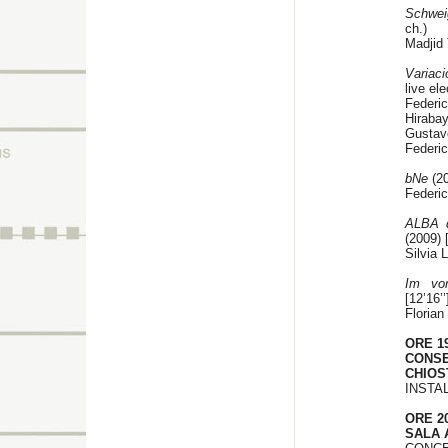
Schwei
ch.)
Madjid T
Variaci
live el
Federic
Hirabay
Gustav
Federi
bNe
(20
Federico
ALBA d
(2009) 
Silvia 
Im vo
[12’16’
Florian
ORE 1
CONS
CHIOS
INSTA
ORE 20
SALA 