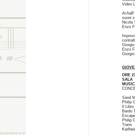
Video L
AchaB
suoni s
Nicola S
Enzo Fi
Improv
contral
Giorgio 
Enzo Fi
Giorgio
GIOVE
ORE 2
SALA 
MUSIC
CONC
Sand 
Phil
Il Libr
Bardo 
Escape 
Phil
Trans
Karlh