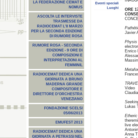
INAUG
LA FEDERAZIONE CEMAT E
Eventi speciali
NOMUS
Luoghi
ORE 17
CONSE
ASCOLTA LE INTERVISTE
CONCE
TRASMESSE DA
RADIOCEMAT L'8 MARZO
Pathét
PER LA SECONDA EDIZIONE
Javier 
DI RUMORE ROSA
Physis
RUMORE ROSA - SECONDA
electro
EDIZIONE - 9 ORE DI
Enrico M
COMPOSIZIONI E
Alessa
Massimi
INTERPRETAZIONI AL
FEMMINIL
Metafon
Frances
RADIOCEMAT DEDICA UNA
GIORNATA A BRUNO
TRAVEL
MADERNA GRANDE
Video
COMPOSITORE E
Claudia
DIRETTORE D’ORCHESTRA
VENEZIANO
Seekin
Lukas 
FONDAZIONE SCELSI
05/06/2013
Etheri
theremi
EMUFEST 2013
live el
Antonin
RADIOCEMAT DEDICA UNA
Anna T
GIORNATA A PETRASSI NEL