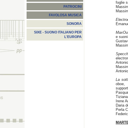
foglie 
Massimo
PATROCINI
Massim
FAVOLOSA MUSICA
Electro
Emanuel
SONORA
MaxOut
SIXE - SUONO ITALIANO PER
e suoni
L'EUROPA
Gustav
Massim
Specch
electro
Antonio
Massim
Antoni
La sott
oboe, 
support
Pasqual
Tiziana
Irene A
Daria d
Perla 
Federi
MARTE