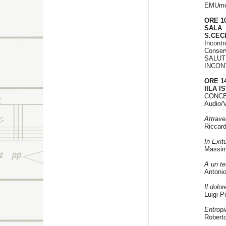
EMUme
ORE 1
SALA
S.CEC
Incon
Conserv
SALUTI
INCON
ORE 14
IILA 
CONCE
Audio/
Attrav
Riccard
In Exit
Massimo
A un t
Antonio
Il dolo
Luigi Pi
Entropi
Roberto