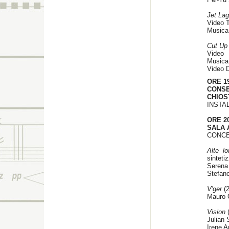
Jet La
Video T
Musica 
Cut Up 
Video
Musica
Video D
ORE 1
CONS
CHIOS
INSTA
ORE 20
SALA 
CONCE
Alte lo
sintetiz
Serena 
Stefan
V'ger
(2
Mauro G
Vision
(
Julian 
Irene A