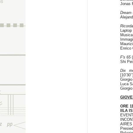
Jonas 
Dream 
Alejan
Ricord
Laptop 
Musica 
Immagi
Maurizi
Enrico 
F's 65
(
Shi Pei
Dix mo
[10’30’’
Giorgio 
Luca 
Giorgio
GIOVE
ORE 11
IILA 
EVENT
INCO
AIRES
Presied
Relazio