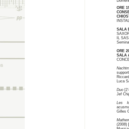
Domeni
ORE 1
CONS
CHIOS
INSTA
SALA 
SAXOP
IL SA
Seminar
ORE 20
SALA 
CONCE
Nachtm
suppor
Riccard
Luca 
Duo
[2’
Jef Ch
Les l
acusma
Gilles 
Mathem
(2008) 
Musica