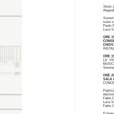
Shots
(
Alejan
Sound-
suoni s
Paolo Ro
Luca S
ORE 19
CONS
CHIOS
INSTA
ORE 1
LA V
MUSIC
Semina
ORE 20
SALA 
CONCE
Pa(e/s
electro
Fabio Ci
Luca 
Fabio Ci
Echoes