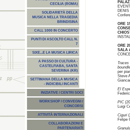
PALAZ
CECILIA (ROMA)
EVENT
DENIS
SOLIDARIETÀ DELLA
Confere
MUSICA NELLA TRAGEDIA
BRINDISINA
ORE 1
CONS
CALL 1000 IN CONCERTO
CHIOS
INSTA
PUNTI DI ASCOLTO CALL N.
7
ORE 20
SALA 
SIXE...E LA MUSICA LIRICA
CONCE
A PASSO DI CULTURA -
Traces
CASTELFIABA, SANTA
boundl
SEVERINA (KR)
per pia
Steve 
SETTIMANA DELLA MUSICA
Gianca
- INDICIBILI INCANTI
El Espe
INIZIATIVE / CENTRI SOCI
Federic
WORKSHOP / CONVEGNI /
PIC
(20
CONCORSI
Luigi Ce
ATTIVITÀ INTERNAZIONALI
Ciguri
(
Felipe 
COLLABORAZIONI E
Granul
PARTENARIATI