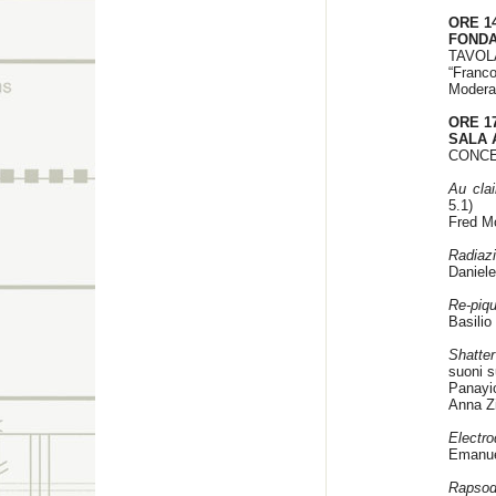
ORE 14
FONDA
TAVOL
“Franco
Modera
ORE 17
SALA 
CONCE
Au clai
5.1)
Fred M
Radiaz
Daniele
Re-piq
Basilio
Shatte
suoni s
Panayio
Anna Z
Electro
Emanuel
Rapsod