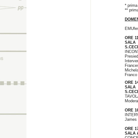
* prima
** prim
DOMEN
EMUfe
ORE 1
SALA
S.CEC
INCON
Presied
Interv
Frances
Michela
Franco 
ORE 14
SALA
S.CEC
TAVOL
Modera
ORE 16
INTER
James
ORE 17
SALA 
CONCE