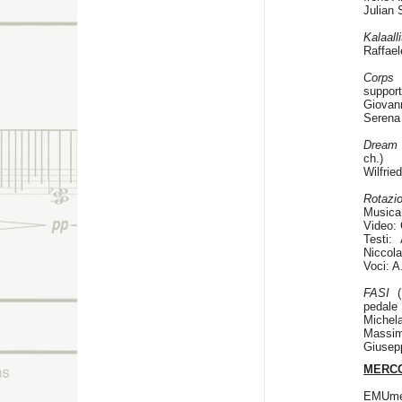
Julian 
Kalaall
Raffael
Corps 
suppor
Giovann
Serena
Dream 
ch.)
Wilfrie
Rotazi
Musica:
Video: 
Testi:
Niccola
Voci: A
FASI
(1
pedale
Michela
Massim
Giusep
MERCO
EMUme