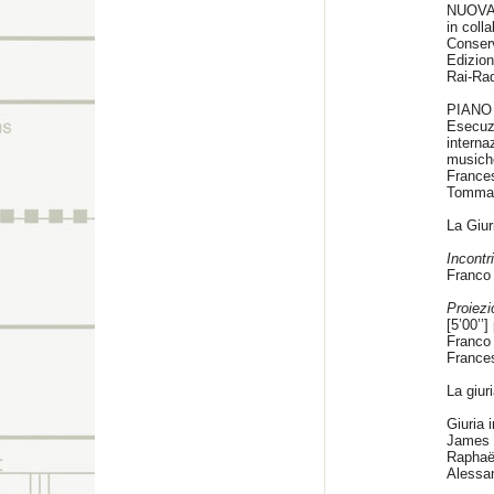
NUOV
in coll
Conser
Edizion
Rai-Ra
PIANO
Esecuz
interna
musiche
France
Tommas
La Giuri
Incontr
Franco 
Proiez
[5’00’’
Franco 
France
La giur
Giuria 
James
Raphaël
Alessan