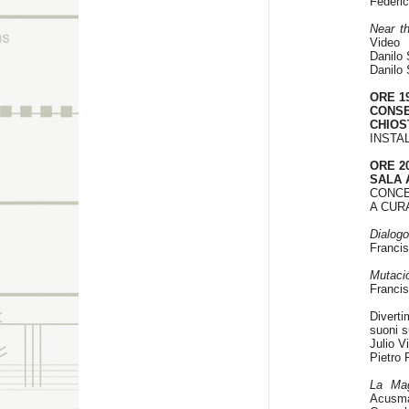
Federi
Near t
Video
Danilo S
Danilo S
ORE 19
CONS
CHIOS
INSTA
ORE 20
SALA 
CONCE
A CUR
Dialog
Francis
Mutació
Francis
Diverti
suon
Julio V
Pietro
La Ma
Acusma