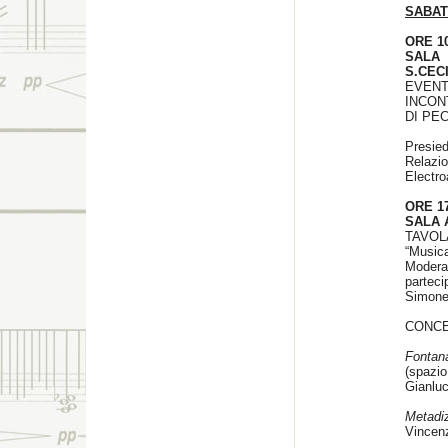
SABAT
ORE 1
SALA
S.CEC
EVENT
INCON
DI PE
Presied
Relazi
Electr
ORE 17
SALA 
TAVOL
“Musica
Modera 
partec
Simone
CONCE
Fonta
(spazio
Gianluca
Metadi
Vincenz