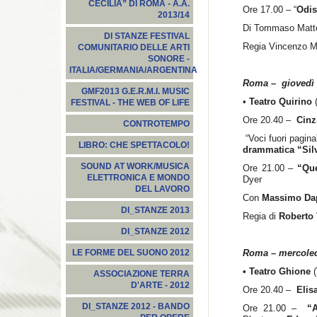
CECILIA” DI ROMA - A.A.
Ore 17.00 – “
Odis
2013/14
Di Tommaso Matt
DI STANZE FESTIVAL
Regia Vincenzo M
COMUNITARIO DELLE ARTI
SONORE -
ITALIA/GERMANIA/ARGENTINA
Roma – giovedì 
GMF2013 G.E.R.M.I. MUSIC
•
Teatro Quirino
(
FESTIVAL - THE WEB OF LIFE
Ore 20.40 –
Cinz
CONTROTEMPO
“Voci fuori pagina”
LIBRO: CHE SPETTACOLO!
drammatica “Sil
SOUND AT WORK/MUSICA
Ore 21.00 –
“Que
ELETTRONICA E MONDO
Dyer
DEL LAVORO
Con
Massimo Dap
DI_STANZE 2013
Regia di
Roberto 
DI_STANZE 2012
Roma – mercoled
LE FORME DEL SUONO 2012
• Teatro Ghione
ASSOCIAZIONE TERRA
D'ARTE - 2012
Ore 20.40 –
Elis
DI_STANZE 2012 - BANDO
Ore 21.00 –
“A