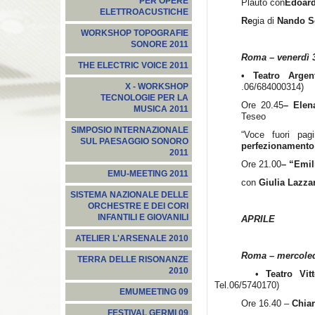
PER OPERE
Plauto con
Edoard
ELETTROACUSTICHE
Re
gia di
Nando S
WORKSHOP TOPOGRAFIE
SONORE 2011
Roma – venerdì 
THE ELECTRIC VOICE 2011
• Teatro Arge
.06/684000314)
X - WORKSHOP
TECNOLOGIE PER LA
Ore 20.45
– Elen
MUSICA 2011
Teseo
SIMPOSIO INTERNAZIONALE
“Voce fuori pa
SUL PAESAGGIO SONORO
perfezionamento 
2011
Ore 21.00
– “Emi
EMU-MEETING 2011
con
Giulia Lazzar
SISTEMA NAZIONALE DELLE
ORCHESTRE E DEI CORI
INFANTILI E GIOVANILI
APRILE
ATELIER L'ARSENALE 2010
Roma – mercoledì
TERRA DELLE RISONANZE
2010
•
Teatro Vitt
Tel.06/5740170)
EMUMEETING 09
Ore 16.40 –
Chiar
FESTIVAL GERMI 09