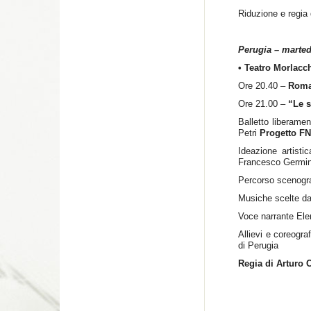
Riduzione e regia 
Perugia – marted
• Teatro Morlacc
Ore 20.40 –
Roma
Ore 21.00 –
“Le s
Balletto liberame
Petri
Progetto FN
Ideazione artisti
Francesco Germin
Percorso scenogra
Musiche scelte da
Voce narrante Ele
Allievi e coreogr
di Perugia
Regia di Arturo 