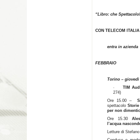
“Libro: che Spettacolo
CON TELECOM ITALIA
entra in azienda
FEBBRAIO
Torino – giovedì
·
TIM Aud
274)
Ore 15.00 –
S
spettacolo
Storie
per non dimenti
Ore 15.30
Ale
l’acqua nascond
Letture di Stefan
Conduce e mod