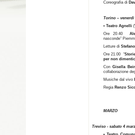
Coreografia di
Da
Torino – venerdì
•
Teatro Agnelli
(
Ore 20.40
Al
nasconde” Piemme
Letture di
Stefan
Ore 21.00 “
Stori
per non dimentic
Con
Gisella Bei
collaborazione de
Musiche dal vivo
Regia
Renzo Sic
MARZO
Treviso - sabato 4 mar
• Teatro Comun