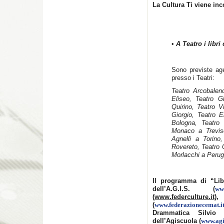
La Cultura Ti viene inc
•
A Teatro i libr
Sono previste age
presso i Teatri:
Teatro Arcobaleno
Eliseo, Teatro G
Quirino, Teatro 
Giorgio, Teatro E
Bologna, Teatro
Monaco a Treviso
Agnelli a Torino
Rovereto, Teatro 
Morlacchi a Perug
Il programma di “Libr
dell’A.G.I.S. (
ww
(
www.federculture.it
)
(
www.federazionecemat.i
Drammatica Silvio
dell’Agiscuola (
www.agi