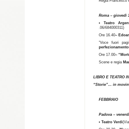
Regia Francesco P
Roma – giovedì 
• Teatro Arge
.06/684000311)
Ore 16.40
– Edoar
”Voce fuori pa
perfezionamento 
Ore 17.00
– “Mort
Scene e regia
Mar
LIBRO E TEATRO I
“Storie”… in movi
FEBBRAIO
Padova – venerdì
• Teatro Verdi
(Vi