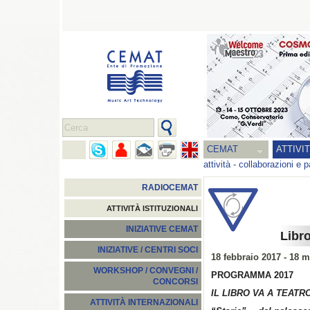
CEMAT
ATTIVI
attività
-
collaborazioni e p
RADIOCEMAT
ATTIVITÀ ISTITUZIONALI
INIZIATIVE CEMAT
Libr
INIZIATIVE / CENTRI SOCI
18 febbraio 2017 - 18 
WORKSHOP / CONVEGNI /
PROGRAMMA 2017
CONCORSI
IL LIBRO VA A TEATR
ATTIVITÀ INTERNAZIONALI