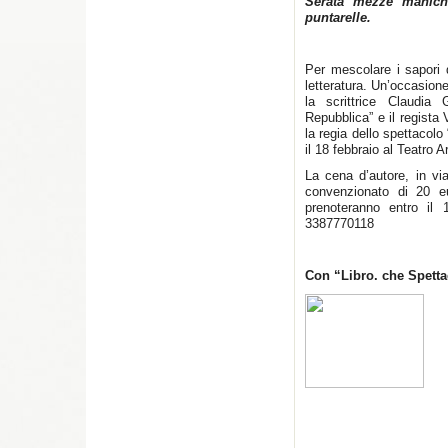
Serata mezze maniche
puntarelle.
Per mescolare i sapori d
letteratura. Un’occasion
la scrittrice Claudia 
Repubblica” e il regista
la regia dello spettacol
il 18 febbraio al Teatro
La cena d’autore, in vi
convenzionato di 20 eu
prenoteranno entro il 
3387770118
Con “Libro. che Spetta