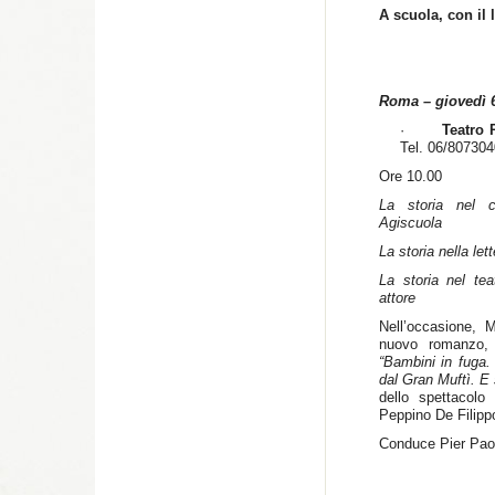
A scuola, con il 
Roma – giovedì 6
·
Teatro 
Tel. 06/807304
Ore 10.00
La storia nel c
Agiscuola
La storia nella lett
La storia nel tea
attore
Nell’occasione, M
nuovo romanzo, 
“Bambini in fuga.
dal Gran Muftì. E s
dello spettacol
Peppino De Filippo
Conduce Pier Paol