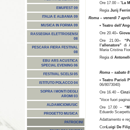
Ore 17.00 – “
La 
EMUFEST 09
Regia
Jurij Ferrin
ITALIA E ALBANIA 09
Roma – venerdì 7 april
• Teatro dell’An
MUSICA IN FORMA 09
Ore 20.40
– Giova
RASSEGNA ELETTROSENSI
08
Ore 21.00
– “Pu
l’allenatore”
di A
PESCARA FIERA FESTIVAL
Maria Cristina Fior
08
Regia di
Antonell
EBU ARS ACUSTICA
SPECIAL EVENING 06
Roma – sabato 8 
FESTIVAL SCELSI 05
•
Teatro Parioli 
ISTITUTO POLACCO 04
06/8073040)
SOPRA I MONTI DEGLI
Ore 16.40 –
Cinzi
AROMI 03
“Voce fuori pagina
ALDAMICIOMUSIC
Ore 17.00 –
“M
Eduardo Scarpett
PROGETTO MUSICA
Adattamento e re
PATROCINI
Con
Luigi De Fili