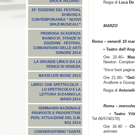
SHOCK HAZARD"
Regia di
Luca De 
35° EDIZIONE DEL FESTIVAL
DI MUSICA
CONTEMPORANEA “ NUOVI
SPAZI MUSICALI “
MARZO
PROROGA SCADENZA
BANDO DI_STANZE IV
Roma – venerdì 10 mar
EDIZIONE - FESTIVAL
COMUNITARIO DELLE ARTI
• Teatro dell’An
SONORE 2014
Ore 20.40
– Mas
Newton Compton E
LA GRANDE LIRICA DA LA
FENICE DI VENEZIA
“Voce fuori pagina
MAXXI LIVE MUSIC 2014
Ore 21.00
– “Deli
Avallone e Giusep
LIBRO: CHE SPETTACOLO! -
LO SPETTACOLO E LA
Regia di
Antonell
LETTURA SI DANNO LA
MANO 2014
Roma – mercoled
SEMINARIO NAZIONALE
PROPOSTE E PROSPETTIVE
•
Teatro Vitt
PERL'ATTUAZIONE DEL D.M.
Tel.06/5740170)
8/11 2014
Ore 16.40 –
Ch
animate
CONSERVATORIO “SANTA