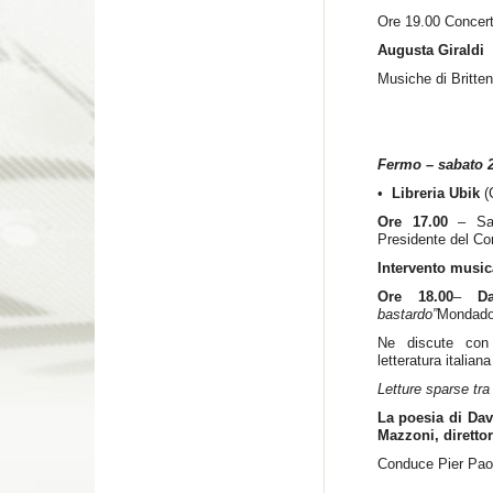
Ore 19.00 Concerto
Augusta Giraldi
Musiche di Britten
Fermo – sabato 
•
Libreria Ubik
(
Ore 17.00
– Sa
Presidente del Co
Intervento music
Ore 18.00
–
D
bastardo”
Mondado
Ne discute con
letteratura italian
Letture sparse tra 
La poesia di Da
Mazzoni, diretto
Conduce Pier Pao