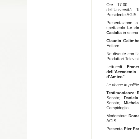
Ore 17.00 –
dell’Universit
Presidente AGIS
Presentazione 
spettacolo
Le d
Castalia
in scena 
Claudia Galimbe
Editore
Ne discute con l’
Produttori Televis
Letturedi
Franc
dell’Accademi
d’Amico”
Le donne in politic
Testimonianze: R
Senato;
Daniel
Senato;
Michel
Campidoglio.
Moderatore
Dome
AGIS
Presenta
Pier Pa