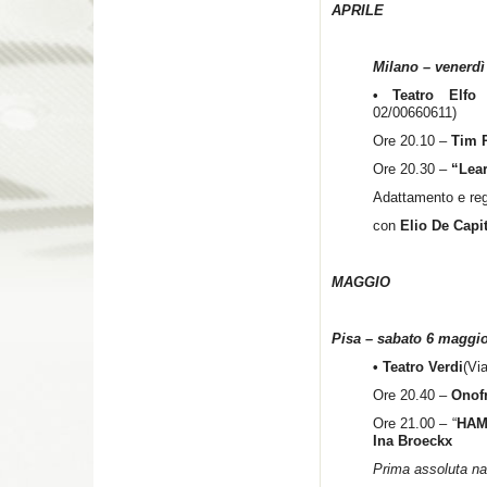
APRILE
Milano – venerdì
• Teatro Elfo 
02/00660611)
Ore 20.10 –
Tim 
Ore 20.30 –
“Lea
Adattamento e regi
con
Elio De Capi
MAGGIO
Pisa – sabato 6 maggi
• Teatro Verdi
(Vi
Ore 20.40 –
Onof
Ore 21.00 – “
HAM
Ina Broeckx
Prima assoluta na