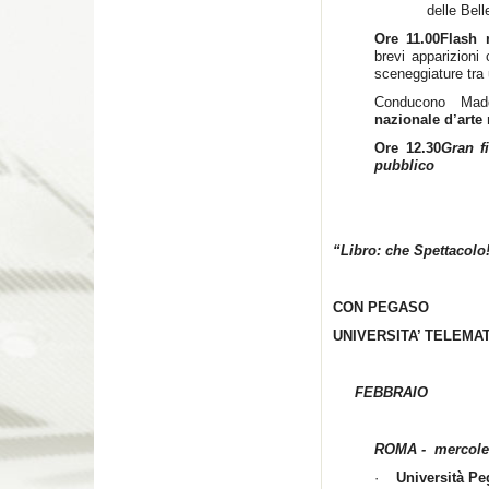
delle Bell
Ore 11.00
Flash
brevi apparizioni 
sceneggiature tra u
Conducono Madd
nazionale d’art
Ore 12.30
Gran fi
pubblico
“Libro: che Spettacolo
CON PEGASO
UNIVERSITA’ TELEMA
FEBBRAIO
ROMA - mercoled
·
Università P