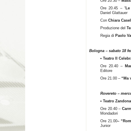
Ore 20.30 –
Mass
Ore 20.45 – “
Le
Daniel Glattauer
Con
Chiara Casel
Produzione del
Te
Regia di
Paolo Va
Bologna – sabato 18 fe
• Teatro Il Celeb
Ore 20.40 –
Ma
Editore
Ore 21.00 –
“Ma 
Rovereto – merco
• Teatro Zandona
Ore 20.40 –
Carm
Mondadori
Ore 21.00
–
“Rome
Junior