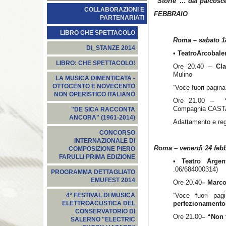
“Storie”… dal palcosc
COLLABORAZIONI E
FEBBRAIO
PARTENARIATI
LIBRO CHE SPETTACOLO
Roma – sabato 18
DI_STANZE 2014
•
Teatro
Arcobale
LIBRO: CHE SPETTACOLO!
Ore 20.40 –
Cl
Mulino
LA MUSICA DIMENTICATA -
OTTOCENTO E NOVECENTO
“Voce fuori pagina
NON OPERISTICO ITALIANO
Ore 21.00 –
Compagnia CAST
"DE SICA RACCONTA
ANCORA" (1961-2014)
Adattamento e reg
CONCORSO
INTERNAZIONALE DI
Roma – venerdì 24 feb
COMPOSIZIONE PIERO
FARULLI PRIMA EDIZIONE
• Teatro Arge
.06/684000314)
PROGRAMMA DETTAGLIATO
EMUFEST 2014
Ore 20.40
– Marc
“Voce fuori pa
4° FESTIVAL DI MUSICA
perfezionamento 
ELETTROACUSTICA DEL
CONSERVATORIO DI
Ore 21.00
– “Non 
SALERNO "ELECTRIC