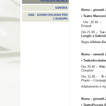
FAVOLOSA MUSICA
SONORA
Roma – giovedì 1
SIXE - SUONO ITALIANO PER
• Teatro Manzoni
L'EUROPA
Ore 20.40 –
Einaudi
Ore 21.00 – “
La 
Longhi e Gabriell
Regia di
Silvio Gi
Roma – venerdì 2
•
Teatro
Arcobale
Ore 20.40 –
Vito
Compton
Ore 21.00 – “
Il
Plauto – Compag
Adattamento e reg
Roma – giovedì 2
•
Teatro
Piccolo 