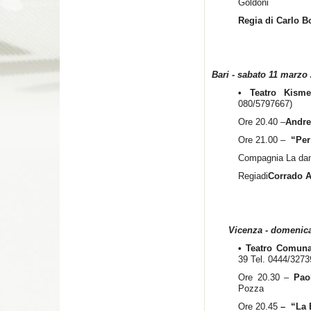
Goldoni
Regia di
Carlo B
Bari - sabato 11 marzo
• Teatro Kism
080/5797667)
Ore 20.40 –
Andre
Ore 21.00 –
“Per 
Compagnia La da
Regiadi
Corrado 
Vicenza - domenica 
• Teatro Comuna
39 Tel. 0444/3273
Ore 20.30 –
Pao
Pozza
Ore 20.45
–
“
La 