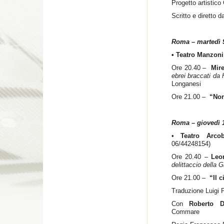
Progetto artistic
Scritto e diretto 
Roma – martedì 
• Teatro Manzon
Ore 20.40 –
Mire
ebrei braccati da H
Longanesi
Ore 21.00 –
“Non
Roma – giovedì 
•
Teatro Arc
06/44248154)
Ore 20.40 –
Leo
delittaccio della G
Ore 21.00 –
“Il 
Traduzione Luigi P
Con
Roberto D
Commare