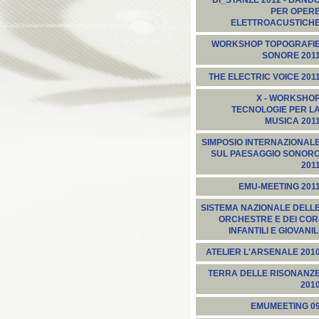
DI_STANZE 2012 - BAND
PER OPER
ELETTROACUSTICH
WORKSHOP TOPOGRAFI
SONORE 201
THE ELECTRIC VOICE 201
X - WORKSHO
TECNOLOGIE PER L
MUSICA 201
SIMPOSIO INTERNAZIONAL
SUL PAESAGGIO SONOR
201
EMU-MEETING 201
SISTEMA NAZIONALE DELL
ORCHESTRE E DEI COR
INFANTILI E GIOVANIL
ATELIER L'ARSENALE 201
TERRA DELLE RISONANZ
201
EMUMEETING 0