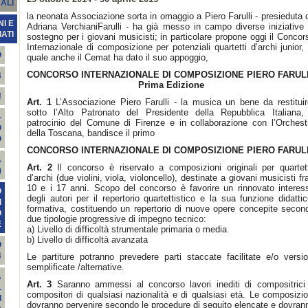
ALI
la neonata Associazione sorta in omaggio a Piero Farulli - presieduta 
I E
Adriana VerchianiFarulli - ha già messo in campo diverse iniziative 
ATI
sostegno per i giovani musicisti; in particolare propone oggi il Concor
Internazionale di composizione per potenziali quartetti d’archi junior, 
O
quale anche il Cemat ha dato il suo appoggio,
CONCORSO INTERNAZIONALE DI COMPOSIZIONE PIERO FARUL
4
Prima Edizione
!
Art. 1
L’Associazione Piero Farulli - la musica un bene da restituir
sotto l’Alto Patronato del Presidente della Repubblica Italiana, 
-
patrocinio del Comune di Firenze e in collaborazione con l’Orchest
O
della Toscana, bandisce il primo
O
CONCORSO INTERNAZIONALE DI COMPOSIZIONE PIERO FARUL
A
Art. 2
Il concorso è riservato a composizioni originali per quartet
)
d’archi (due violini, viola, violoncello), destinate a giovani musicisti fra
10 e i 17 anni. Scopo del concorso è favorire un rinnovato interes
O
degli autori per il repertorio quartettistico e la sua funzione didattic
I
formativa, costituendo un repertorio di nuove opere concepite secon
O
due tipologie progressive di impegno tecnico:
E
a) Livello di difficoltà strumentale primaria o media
b) Livello di difficoltà avanzata
O
4
Le partiture potranno prevedere parti staccate facilitate e/o versio
semplificate /alternative.
A
Art. 3
Saranno ammessi al concorso lavori inediti di compositrici
L
compositori di qualsiasi nazionalità e di qualsiasi età. Le composizio
I
dovranno pervenire secondo le procedure di seguito elencate e dovran