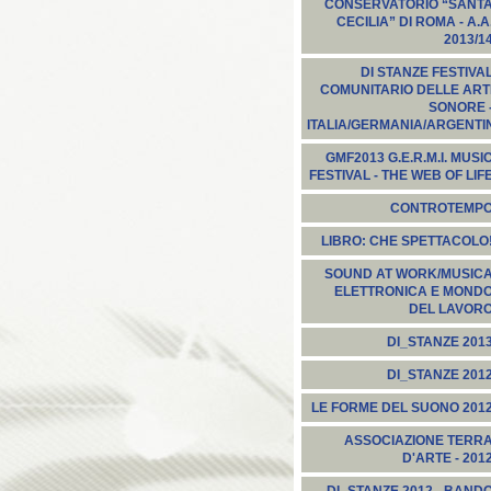
CONSERVATORIO “SANT
CECILIA” DI ROMA - A.A
2013/1
DI STANZE FESTIVA
COMUNITARIO DELLE ART
SONORE 
ITALIA/GERMANIA/ARGENTI
GMF2013 G.E.R.M.I. MUSI
FESTIVAL - THE WEB OF LIF
CONTROTEMP
LIBRO: CHE SPETTACOLO
SOUND AT WORK/MUSIC
ELETTRONICA E MOND
DEL LAVOR
DI_STANZE 201
DI_STANZE 201
LE FORME DEL SUONO 201
ASSOCIAZIONE TERR
D'ARTE - 201