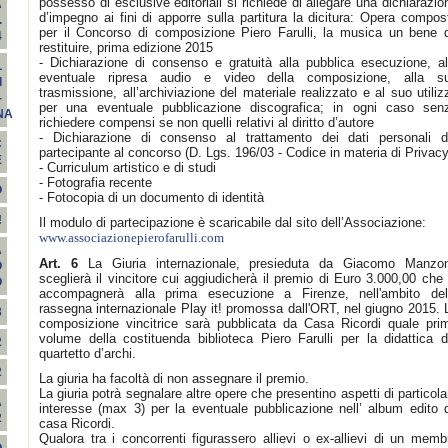
possesso di esclusive editoriali si richiede di allegare una dichiarazio
A
d’impegno ai fini di apporre sulla partitura la dicitura: Opera compos
.
per il Concorso di composizione Piero Farulli, la musica un bene 
4
restituire, prima edizione 2015
- Dichiarazione di consenso e gratuità alla pubblica esecuzione, al
L
eventuale ripresa audio e video della composizione, alla s
I
trasmissione, all’archiviazione del materiale realizzato e al suo utiliz
-
per una eventuale pubblicazione discografica; in ogni caso sen
NA
richiedere compensi se non quelli relativi al diritto d’autore
- Dichiarazione di consenso al trattamento dei dati personali d
C
partecipante al concorso (D. Lgs. 196/03 - Codice in materia di Privacy
E
- Curriculum artistico e di studi
- Fotografia recente
O
- Fotocopia di un documento di identità
!
Il modulo di partecipazione è scaricabile dal sito dell’Associazione:
www.associazionepierofarulli.com
A
Art. 6
La Giuria internazionale, presieduta da Giacomo Manzon
O
sceglierà il vincitore cui aggiudicherà il premio di Euro 3.000,00 che 
O
accompagnerà alla prima esecuzione a Firenze, nell'ambito del
rassegna internazionale Play it! promossa dall'ORT, nel giugno 2015. 
3
composizione vincitrice sarà pubblicata da Casa Ricordi quale pri
volume della costituenda biblioteca Piero Farulli per la didattica d
2
quartetto d’archi.
2
La giuria ha facoltà di non assegnare il premio.
La giuria potrà segnalare altre opere che presentino aspetti di particola
A
interesse (max 3) per la eventuale pubblicazione nell’ album edito 
2
casa Ricordi.
Qualora tra i concorrenti figurassero allievi o ex-allievi di un memb