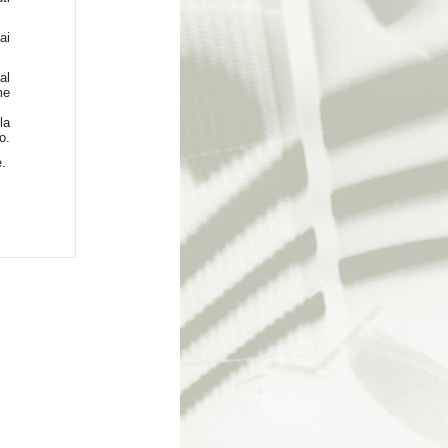
ai
al
me
la
o.
e.