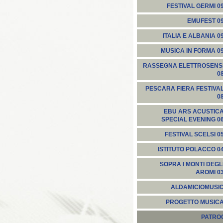
FESTIVAL GERMI 0
EMUFEST 0
ITALIA E ALBANIA 0
MUSICA IN FORMA 0
RASSEGNA ELETTROSENS
0
PESCARA FIERA FESTIVA
0
EBU ARS ACUSTIC
SPECIAL EVENING 0
FESTIVAL SCELSI 0
ISTITUTO POLACCO 0
SOPRA I MONTI DEGL
AROMI 0
ALDAMICIOMUSI
PROGETTO MUSIC
PATROC