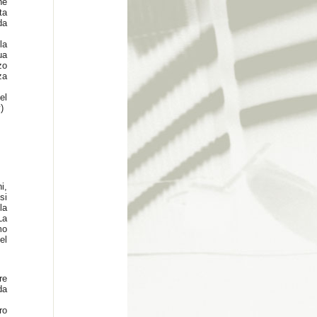
ne
ta
da
la
ua
zo
za
el
)
i,
si
la
La
mo
el
re
da
ro