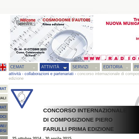
CEMAT
ATTIVITÀ
SERVIZI
EDITORIA
PR
attività
-
collaborazioni e partenariati
-
concorso internazionale di composi
edizione
MAT
NALI
EMAT
CONCORSO INTERNAZIONALE
SOCI
DI COMPOSIZIONE PIERO
I /
FARULLI PRIMA EDIZIONE
RSI
25 ottobre 2014 - 30 aprile 2015