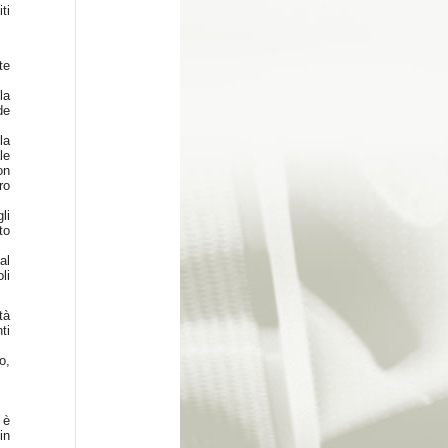
ti
te
la
de
la
le
on
ro
li
to
al
li
tà
ti
o,
 è
in