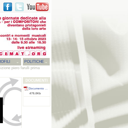
OFILI
POLITICHE
zione piero farulli prima
DOCUMENTI
Documento …
476,6Kb