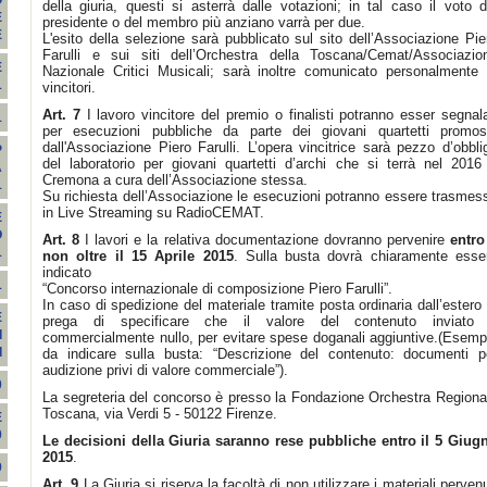
O
della giuria, questi si asterrà dalle votazioni; in tal caso il voto d
E
presidente o del membro più anziano varrà per due.
E
L'esito della selezione sarà pubblicato sul sito dell’Associazione Pie
Farulli e sui siti dell’Orchestra della Toscana/Cemat/Associazio
E
Nazionale Critici Musicali; sarà inoltre comunicato personalmente 
1
vincitori.
Art. 7
I lavoro vincitore del premio o finalisti potranno esser segnala
1
per esecuzioni pubbliche da parte dei giovani quartetti promos
dall'Associazione Piero Farulli. L’opera vincitrice sarà pezzo d’obbli
P
del laboratorio per giovani quartetti d’archi che si terrà nel 2016
A
Cremona a cura dell’Associazione stessa.
1
Su richiesta dell’Associazione le esecuzioni potranno essere trasmes
in Live Streaming su RadioCEMAT.
E
O
Art. 8
I lavori e la relativa documentazione dovranno pervenire
entro
1
non oltre il 15 Aprile 2015
. Sulla busta dovrà chiaramente esse
indicato
1
“Concorso internazionale di composizione Piero Farulli”.
In caso di spedizione del materiale tramite posta ordinaria dall’estero 
E
prega di specificare che il valore del contenuto inviato
I
commercialmente nullo, per evitare spese doganali aggiuntive.(Esemp
I
da indicare sulla busta: “Descrizione del contenuto: documenti p
audizione privi di valore commerciale”).
0
La segreteria del concorso è presso la Fondazione Orchestra Regiona
Toscana, via Verdi 5 - 50122 Firenze.
E
0
Le decisioni della Giuria saranno rese pubbliche entro il 5 Giug
2015
.
9
Art. 9
La Giuria si riserva la facoltà di non utilizzare i materiali pervenu