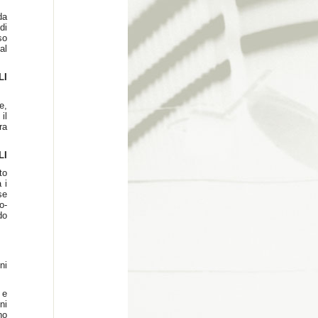
da
di
so
al
LI
e,
il
ra
LI
to
 i
se
o-
do
ni
 e
ni
no