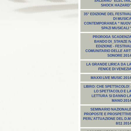
SALERNO "ELECTRI
SHOCK HAZARD
35° EDIZIONE DEL FESTIVA
DI MUSIC
CONTEMPORANEA “ NUOV
SPAZI MUSICALI 
PROROGA SCADENZ
BANDO DI_STANZE I
EDIZIONE - FESTIVA
COMUNITARIO DELLE ART
SONORE 201
LA GRANDE LIRICA DA L
FENICE DI VENEZI
MAXXI LIVE MUSIC 201
LIBRO: CHE SPETTACOLO! 
LO SPETTACOLO E L
LETTURA SI DANNO L
MANO 201
SEMINARIO NAZIONAL
PROPOSTE E PROSPETTIV
PERL'ATTUAZIONE DEL D.M
8/11 201