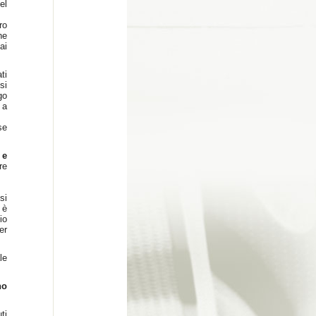
el
ro
ne
ai
ti
si
go
 a
se
 e
re
si
 è
io
er
le
no
ti