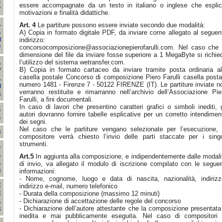
C
essere accompagnate da un testo in italiano o inglese che esplici
"
motivazioni e finalità didattiche.
L
Art. 4
Le partiture possono essere inviate secondo due modalità:
A
A) Copia in formato digitale PDF, da inviare come allegato al seguen
indirizzo:
I
concorsocomposizione@associazionepierofarulli.com
. Nel caso che 
“
dimensione del file da inviare fosse superiore a 1 MegaByte si richie
l’utilizzo del sistema wetransfer.com.
A
B) Copia in formato cartaceo da inviare tramite posta ordinaria al
V
casella postale Concorso di composizione Piero Farulli casella posta
L
numero 1481 - Firenze 7 - 50122 FIRENZE (IT). Le partiture inviate n
I
verranno restituite e rimarranno nell’archivio dell’Associazione Pie
4
Farulli, a fini documentali.
In caso di lavori che presentino caratteri grafici o simboli inediti, g
A
autori dovranno fornire tabelle esplicative per un corretto intendimen
A
dei segni.
Nel caso che le partiture vengano selezionate per l’esecuzione, 
4
compositore verrà chiesto l’invio delle parti staccate per i singo
strumenti.
-
A
Art.5
In aggiunta alla composizione, e indipendentemente dalle modali
A
di invio, va allegato il modulo di iscrizione compilato con le seguen
4
informazioni:
- Nome, cognome, luogo e data di nascita, nazionalità, indirizz
E
indirizzo e-mail, numero telefonico
- Durata della composizione (massimo 12 minuti)
E
- Dichiarazione di accettazione delle regole del concorso
.
- Dichiarazione dell’autore attestante che la composizione presentata
4
inedita e mai pubblicamente eseguita. Nel caso di compositori 