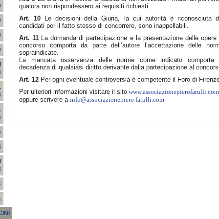
qualora non rispondessero ai requisiti richiesti.
9
Art. 10
Le decisioni della Giuria, la cui autorità è riconosciuta d
9
candidati per il fatto stesso di concorrere, sono inappellabili.
9
Art. 11
La domanda di partecipazione e la presentazione delle opere 
concorso comporta da parte dell’autore l’accettazione delle nor
9
sopraindicate.
La mancata osservanza delle norme come indicato comporta 
I
decadenza di qualsiasi diritto derivante dalla partecipazione al concors
8
Art. 12
Per ogni eventuale controversia è competente il Foro di Firenz
L
Per ulteriori informazioni visitare il sito
www.associazionepierofarulli.com
8
oppure scrivere a
info@associazionepiero farulli.com
A
6
5
4
I
3
C
A
INI