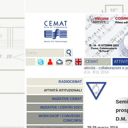
CEMAT
ATTIVI
attività
-
collaborazioni e p
d.m. 8/11 2014
RADIOCEMAT
ATTIVITÀ ISTITUZIONALI
INIZIATIVE CEMAT
Semi
INIZIATIVE / CENTRI SOCI
prosp
WORKSHOP / CONVEGNI /
D.M.
CONCORSI
28-29 marzo 2014