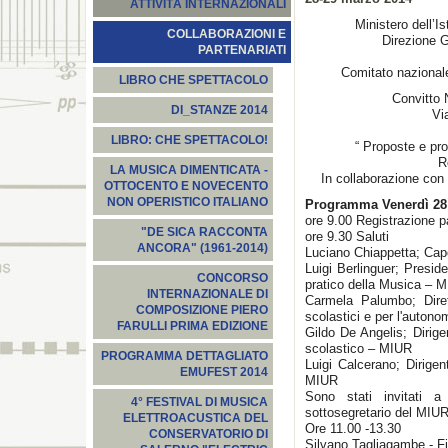
ATTIVITÀ INTERNAZIONALI
Ministero dell’Is
COLLABORAZIONI E
Direzione G
PARTENARIATI
Comitato nazionale
LIBRO CHE SPETTACOLO
Convitto 
DI_STANZE 2014
Vi
LIBRO: CHE SPETTACOLO!
“ Proposte e pro
R
LA MUSICA DIMENTICATA -
In collaborazione con
OTTOCENTO E NOVECENTO
NON OPERISTICO ITALIANO
Programma Venerdì 28
ore 9.00 Registrazione p
"DE SICA RACCONTA
ore 9.30 Saluti
ANCORA" (1961-2014)
Luciano Chiappetta; Capo
Luigi Berlinguer; Presid
CONCORSO
pratico della Musica – 
INTERNAZIONALE DI
Carmela Palumbo; Diret
COMPOSIZIONE PIERO
scolastici e per l'autono
FARULLI PRIMA EDIZIONE
Gildo De Angelis; Dirige
scolastico – MIUR
PROGRAMMA DETTAGLIATO
Luigi Calcerano; Dirigen
EMUFEST 2014
MIUR
Sono stati invitati a
4° FESTIVAL DI MUSICA
sottosegretario del MIU
ELETTROACUSTICA DEL
Ore 11.00 -13.30
CONSERVATORIO DI
Silvano Tagliagambe - Fi