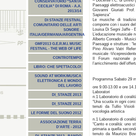
– Docente I.C. di Brivio 
CONSERVATORIO “SANTA
Paesaggi elettroacustici
CECILIA” DI ROMA - A.A.
Giovanni Giuriati Prof
2013/14
Sapienza”
Le musiche di tradizio
DI STANZE FESTIVAL
comporre con i suoni d
COMUNITARIO DELLE ARTI
Louisa Di Segni Jaffe -
SONORE -
L’educazione musicale nel
ITALIA/GERMANIA/ARGENTINA
Alberto Conrado - Musici
Paesaggi e strutture : “
GMF2013 G.E.R.M.I. MUSIC
Pino Alvaro Vatri Refe
FESTIVAL - THE WEB OF LIFE
musicale -Vicepreside
CONTROTEMPO
Il Forum nazionale p
l’arricchimento dell’offe
LIBRO: CHE SPETTACOLO!
SOUND AT WORK/MUSICA
Programma Sabato 29 m
ELETTRONICA E MONDO
DEL LAVORO
ore 9.00-13.00 e ore 14.
Laboratori
DI_STANZE 2013
n.1 Laboratorio di coralit
“Una scuola in ogni coro:
DI_STANZE 2012
tenuti da Tullio Visiol
vocologia artistica
LE FORME DEL SUONO 2012
n.1 Laboratorio di coralit
ASSOCIAZIONE TERRA
“Canto e coralità: uno s
D'ARTE - 2012
primaria a quella second
tenuto da Maurizio Bo