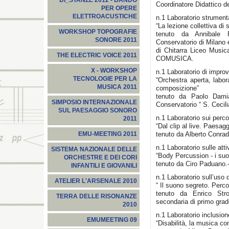
DI_STANZE 2012 - BANDO
Coordinatore Didattico 
PER OPERE
ELETTROACUSTICHE
n.1 Laboratorio strument
“La lezione collettiva di 
WORKSHOP TOPOGRAFIE
tenuto da Annibale 
SONORE 2011
Conservatorio di Milano 
di Chitarra Liceo Music
THE ELECTRIC VOICE 2011
COMUSICA.
X - WORKSHOP
n.1 Laboratorio di impro
TECNOLOGIE PER LA
“Orchestra aperta, labo
MUSICA 2011
composizione”
tenuto da Paolo Damia
SIMPOSIO INTERNAZIONALE
Conservatorio “ S. Cecil
SUL PAESAGGIO SONORO
n.1 Laboratorio sui percor
2011
“Dal clip al live. Paesag
tenuto da Alberto Conrad
EMU-MEETING 2011
n.1 Laboratorio sulle atti
SISTEMA NAZIONALE DELLE
“Body Percussion - i suo
ORCHESTRE E DEI CORI
tenuto da Ciro Paduano
INFANTILI E GIOVANILI
n.1 Laboratorio sull’uso d
ATELIER L'ARSENALE 2010
“ Il suono segreto. Percor
tenuto da Enrico St
TERRA DELLE RISONANZE
secondaria di primo gra
2010
n.1 Laboratorio inclusion
EMUMEETING 09
“Disabilità, la musica co