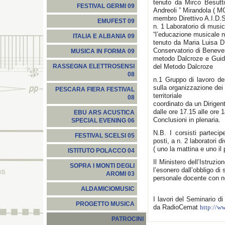
tenuto da Mirco Besutt
FESTIVAL GERMI 09
Andreoli ” Mirandola ( M
membro Direttivo A.I.D.
EMUFEST 09
n. 1 Laboratorio di mus
“l’educazione musicale ne
ITALIA E ALBANIA 09
tenuto da Maria Luisa D
Conservatorio di Beneven
MUSICA IN FORMA 09
metodo Dalcroze e Guid
del Metodo Dalcroze
RASSEGNA ELETTROSENSI
08
n.1 Gruppo di lavoro de
sulla organizzazione dei c
PESCARA FIERA FESTIVAL
territoriale
08
coordinato da un Dirigen
dalle ore 17.15 alle ore 
EBU ARS ACUSTICA
Conclusioni in plenaria.
SPECIAL EVENING 06
N.B. I corsisti parteci
FESTIVAL SCELSI 05
posti, a n. 2 laboratori di
( uno la mattina e uno il
ISTITUTO POLACCO 04
Il Ministero dell’Istruzi
SOPRA I MONTI DEGLI
l’esonero dall’obbligo di 
AROMI 03
personale docente con 
ALDAMICIOMUSIC
I lavori del Seminario d
PROGETTO MUSICA
da RadioCemat
http://w
PATROCINI