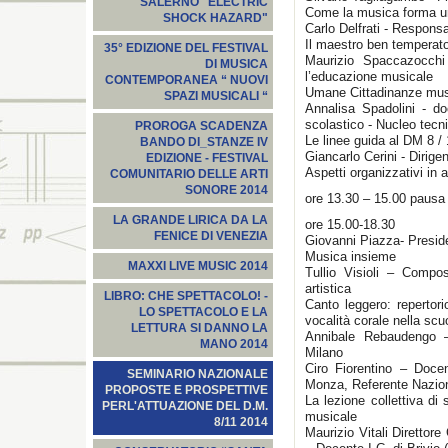
SALERNO "ELECTRIC
Come la musica forma un
SHOCK HAZARD"
Carlo Delfrati - Respons
Il maestro ben temperat
35° EDIZIONE DEL FESTIVAL
Maurizio Spaccazocchi
DI MUSICA
l’educazione musicale
CONTEMPORANEA “ NUOVI
Umane Cittadinanze mus
SPAZI MUSICALI “
Annalisa Spadolini - d
scolastico - Nucleo te
PROROGA SCADENZA
Le linee guida al DM 8 / 
BANDO DI_STANZE IV
Giancarlo Cerini - Diri
EDIZIONE - FESTIVAL
Aspetti organizzativi in 
COMUNITARIO DELLE ARTI
SONORE 2014
ore 13.30 – 15.00 pausa
LA GRANDE LIRICA DA LA
ore 15.00-18.30
FENICE DI VENEZIA
Giovanni Piazza- Preside
Musica insieme
MAXXI LIVE MUSIC 2014
Tullio Visioli – Compos
artistica
LIBRO: CHE SPETTACOLO! -
Canto leggero: repertor
LO SPETTACOLO E LA
vocalità corale nella scu
LETTURA SI DANNO LA
Annibale Rebaudengo –
MANO 2014
Milano
Ciro Fiorentino – Doce
SEMINARIO NAZIONALE
Monza, Referente Nazi
PROPOSTE E PROSPETTIVE
La lezione collettiva di
PERL'ATTUAZIONE DEL D.M.
musicale
8/11 2014
Maurizio Vitali Direttor