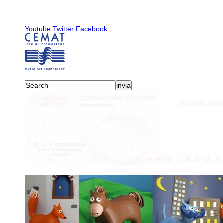
Youtube
Twitter
Facebook
activities
-
collaborazioni e
Libro: che Spettac