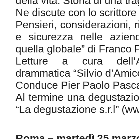
Letture a cura dell’
drammatica “Silvio d’Amic
Conduce Pier Paolo Pascal
Al termine una degustazion
“La degustazione s.r.l” (
Roma – martedì 25 marz
• Telecom Italia Auditoriu
Ore 16.00 – Presentazio
come here! A m’arcord Fel
Palamenga, in scena, 