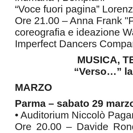
MUSICA, T
“Verso…” la 
MARZO
Parma – sabato 29 marz
• Auditorium Niccolò Pagan
Ore 20.00 – Davide Rondo
schianto”, Whitefly Press
Dedicato ad Alberto Bevil
Ore 20.30 – “Nuove atmos
Programma musicale: Ale