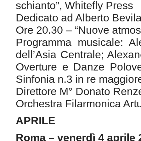
dell’Asia Centrale; Alexan
Overture e Danze Poloves
Sinfonia n.3 in re maggior
Direttore M° Donato Renze
Orchestra Filarmonica Art
APRILE
Roma – venerdì 4 aprile
• Teatro dell’Orologio 
06/6875550)
Ore 20.40 – Daniele Me
Nottetempo