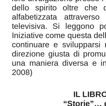
continuare e svilupparsi
direzione giusta di promuo
una maniera diversa e in
2008)
IL LIBR
“Storie”… 
FEBBRAIO
Roma – venerdì 14 febbr
• Teatro Ghione (Via delle