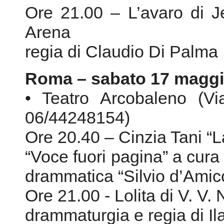
• Teatro Arcobaleno (Vi
06/44248154)
Ore 20.40 – Cinzia Tani “L
“Voce fuori pagina” a cura
drammatica “Silvio d’Amic
Ore 21.00 - Lolita di V. V
drammaturgia e regia di Ila
Roma – venerdì 23 magg
• Teatro Vittoria (Piazza 
Tel.06/5740170)
Ore 20.40 – Mario Desiati