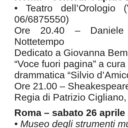
Dedicato a Giovanna Bempo
“Voce fuori pagina” a cura
drammatica “Silvio d’Amic
Ore 21.00 – Sheakespeare
Regia di Patrizio Cigliano,
Roma – sabato 26 aprile
• Museo degli strumenti mu
Ore 15.45 – Visita guidat
Ore 16.30 – Maria Luis
Collana I Meridiani, Mond
“Voce fuori pagina” a cura