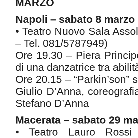
Ore 19.30 – Piera Princip
di una danzatrice tra abilità
Ore 20.15 – “Parkin’son” s
Giulio D’Anna, coreografi
Stefano D’Anna
Macerata – sabato 29 ma
• Teatro Lauro Rossi 
Tel.0733/233508)
Ore 20.40 – Emilia Cost
romanzo di una vita”, Five
Ore 21.00 – “Parkin’son” s