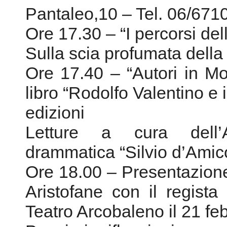
libro “Rodolfo Valentino e 
edizioni
Letture a cura dell’
drammatica “Silvio d’Amic
Ore 18.00 – Presentazione
Aristofane con il regist
Teatro Arcobaleno il 21 fe
Pensieri, riflessioni e co
della TV. La degenerazio
trasmissione dei valori” 
autore del libro “Mappa 
società senza orientament