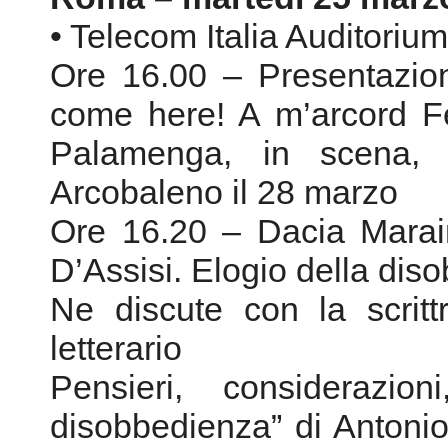
Arcobaleno il 28 marzo
Ore 16.20 – Dacia Marain
D’Assisi. Elogio della dis
Ne discute con la scritt
letterario
Pensieri, considerazion
disobbedienza” di Antonio 
latina medievale
Letture a cura dell’
drammatica “Silvio d’Amic
Conduce Pier Paolo Pascal