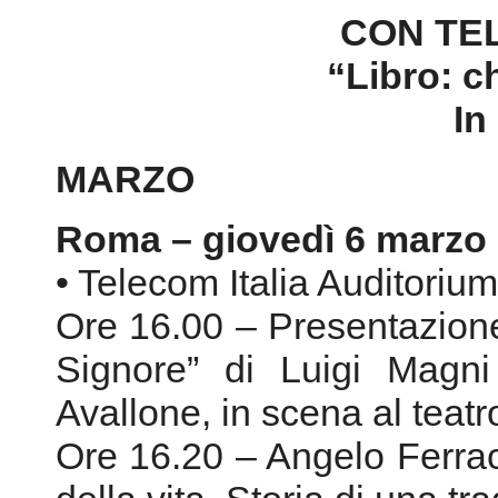
Roma – giovedì 6 marzo
• Telecom Italia Auditorium
Ore 16.00 – Presentazione
Signore” di Luigi Magni
Avallone, in scena al teatr
Ore 16.20 – Angelo Ferracut
della vita. Storia di una t
Ne discute con lo scrittore
Pensieri, considerazioni, ri
e sicurezza nelle aziend
quella globale” di Franco F