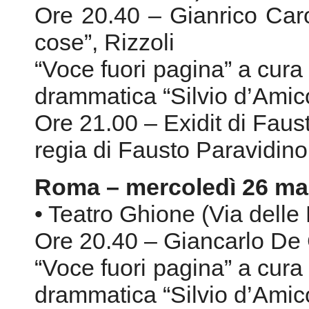
Ore 21.00 – Exidit di Faus
regia di Fausto Paravidino
Roma – mercoledì 26 ma
• Teatro Ghione (Via delle
Ore 20.40 – Giancarlo De 
“Voce fuori pagina” a cura
drammatica “Silvio d’Amic
Ore 21.00 – Di fame, di de
con Sergio Rubini
Musiche dal vivo di Dauni
Roma – venerdì 28 marz