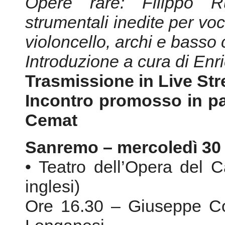
Incontro promosso in pa
Cemat
Sanremo – mercoledì 30 
• Teatro dell’Opera del 
inglesi)
Ore 16.30 – Giuseppe Co
Longanesi
Dedicato a Camillo Sbarb
Ore 17.00 – La Riforma
Musiche di Mendelssohn 
Direttore M° Nurhan Arma