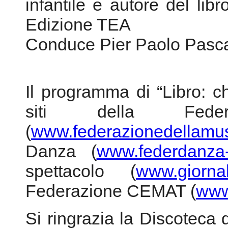
Il programma di “Libro: c
siti della Fede
(
www.federazionedellamusi
Danza (
www.federdanza-
spettacolo (
www.giornal
Federazione CEMAT (
www
Si ringrazia la Discoteca di
aprile alle presentazioni
Ruge e alla poesia di Mari