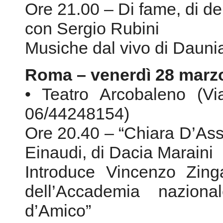
• Teatro Arcobaleno (Vi
06/44248154)
Ore 20.40 – “Chiara D’Assi
Einaudi, di Dacia Maraini
Introduce Vincenzo Zing
dell’Accademia naziona
d’Amico”
Ore 21.00 – Federico… Co
Nicola Bonimelli, con San
regia di Walter Palameng
MAGGIO