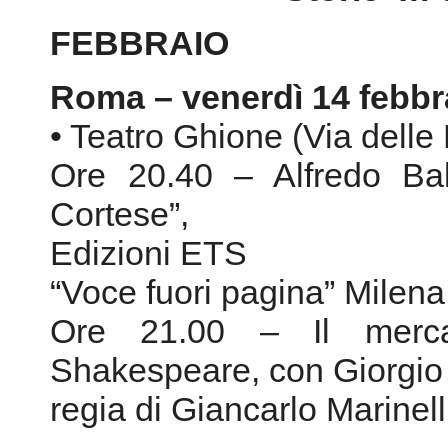
Ore 20.40 – Alfredo Bal
Cortese”,
Edizioni ETS
“Voce fuori pagina” Milena
Ore 21.00 – Il merca
Shakespeare, con Giorgio 
regia di Giancarlo Marinell
Roma – venerdì 21 febbr
• Teatro Arcobaleno (Vi
06/44248154)
Ore 20.40 – Emilia Cost