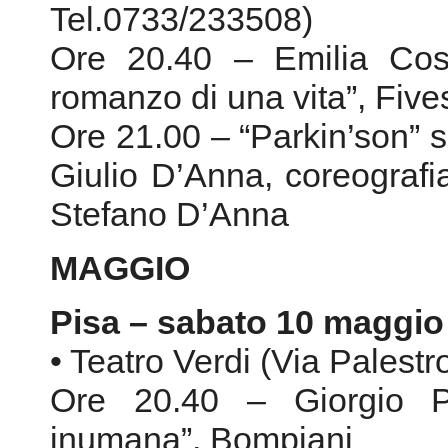
Giulio D’Anna, coreografi
Stefano D’Anna
MAGGIO
Pisa – sabato 10 maggio
• Teatro Verdi (Via Palestr
Ore 20.40 – Giorgio P
inumana”, Bompiani
“Voce fuori pagina” Loren
Ore 21.00 – Anna Frank "P
coreografia e ideazione Wa
Imperfect Dancers Compa