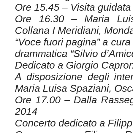
drammatica “Silvio d’Amic
Dedicato a Giorgio Capron
A disposizione degli inte
Maria Luisa Spaziani, Os
Ore 17.00 – Dalla Rasseg
2014
Concerto dedicato a Filip
Opere rare: Filippo R
strumentali inedite per voci
violoncello, archi e basso 
Introduzione a cura di Enr
Trasmissione in Live St