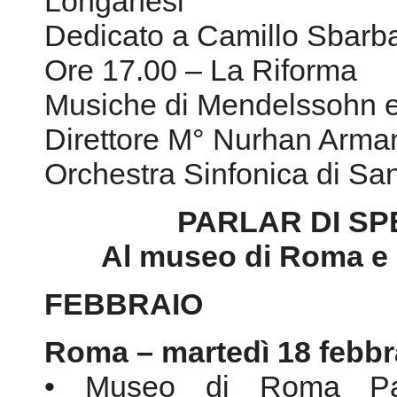
Orchestra Sinfonica di S
PARLAR DI SPE
Al museo di Roma e a
FEBBRAIO
Roma – martedì 18 febbr
• Museo di Roma Pal
Pantaleo,10 – Tel. 06/671
Ore 17.30 – “I percorsi del
Sulla scia profumata dell
Ore 17.40 – “Autori in Mos