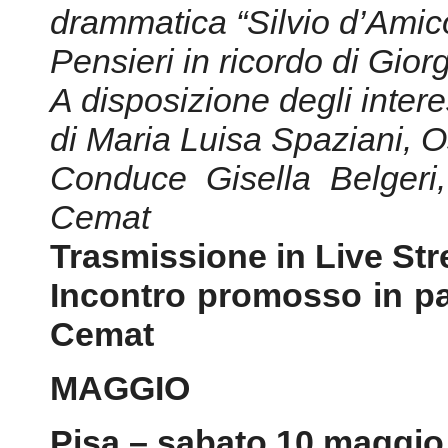
Conduce Gisella Belgeri
Cemat
Trasmissione in Live St
Incontro promosso in pa
Cemat
MAGGIO
Pisa – sabato 10 maggio
• Libreria Ubik (Via Garofa
Ore 18.00 – Presentazio
“Anna Frank Parole dall
Walter Matteini