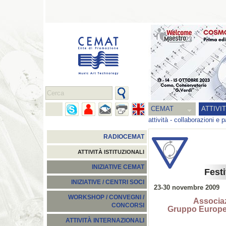
CEMAT
ATTIVI
attività
-
collaborazioni e p
RADIOCEMAT
ATTIVITÀ ISTITUZIONALI
INIZIATIVE CEMAT
Fest
INIZIATIVE / CENTRI SOCI
23-30 novembre 2009
WORKSHOP / CONVEGNI /
Associaz
CONCORSI
Gruppo Europe
ATTIVITÀ INTERNAZIONALI