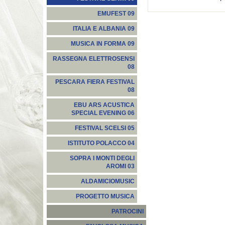
EMUFEST 09
ITALIA E ALBANIA 09
MUSICA IN FORMA 09
RASSEGNA ELETTROSENSI
08
PESCARA FIERA FESTIVAL
08
EBU ARS ACUSTICA
SPECIAL EVENING 06
FESTIVAL SCELSI 05
ISTITUTO POLACCO 04
SOPRA I MONTI DEGLI
AROMI 03
ALDAMICIOMUSIC
PROGETTO MUSICA
PATROCINI