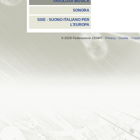
FAVOLOSA MUSICA
SONORA
SIXE - SUONO ITALIANO PER
L'EUROPA
© 2026 Federazione CEMAT -
Privacy
-
Cookie
-
Copyr