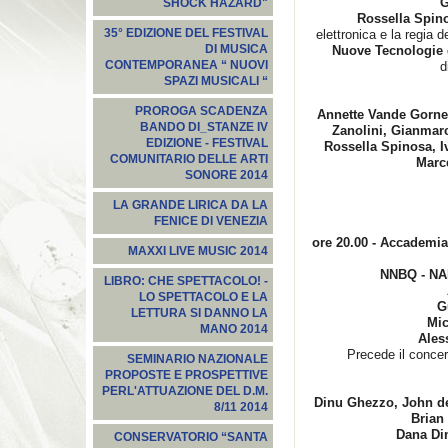
G
SHOCK HAZARD"
Rossella Spin
35° EDIZIONE DEL FESTIVAL
elettronica e la regia 
DI MUSICA
Nuove Tecnologie 
CONTEMPORANEA “ NUOVI
d
SPAZI MUSICALI “
PROROGA SCADENZA
Annette Vande Gorne,
BANDO DI_STANZE IV
Zanolini, Gianmarc
EDIZIONE - FESTIVAL
Rossella Spinosa, I
COMUNITARIO DELLE ARTI
Marc
SONORE 2014
LA GRANDE LIRICA DA LA
FENICE DI VENEZIA
ore 20.00 - Accademia
MAXXI LIVE MUSIC 2014
NNBQ - N
LIBRO: CHE SPETTACOLO! -
LO SPETTACOLO E LA
G
LETTURA SI DANNO LA
Mic
MANO 2014
Ales
Precede il conce
SEMINARIO NAZIONALE
PROPOSTE E PROSPETTIVE
PERL'ATTUAZIONE DEL D.M.
Dinu Ghezzo,
J
ohn de
8/11 2014
Brian
Dana Di
CONSERVATORIO “SANTA