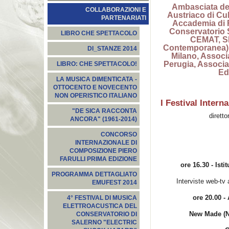
Ambasciata de
COLLABORAZIONI E
Austriaco di Cu
PARTENARIATI
Accademia di R
Conservatorio 
LIBRO CHE SPETTACOLO
CEMAT, SI
Contemporanea),
DI_STANZE 2014
Milano, Associ
Perugia, Associa
LIBRO: CHE SPETTACOLO!
Ed
LA MUSICA DIMENTICATA -
OTTOCENTO E NOVECENTO
NON OPERISTICO ITALIANO
I Festival Inter
"DE SICA RACCONTA
dirett
ANCORA" (1961-2014)
CONCORSO
INTERNAZIONALE DI
COMPOSIZIONE PIERO
FARULLI PRIMA EDIZIONE
ore 16.30 - Ist
PROGRAMMA DETTAGLIATO
Interviste web-tv
EMUFEST 2014
ore 20.00 
4° FESTIVAL DI MUSICA
ELETTROACUSTICA DEL
New Made (
CONSERVATORIO DI
SALERNO "ELECTRIC