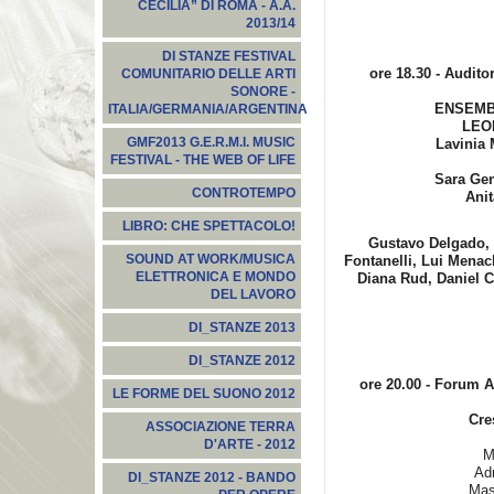
CECILIA” DI ROMA - A.A.
2013/14
DI STANZE FESTIVAL
ore 18.30 - Audito
COMUNITARIO DELLE ARTI
SONORE -
ENSEMB
ITALIA/GERMANIA/ARGENTINA
LEO
GMF2013 G.E.R.M.I. MUSIC
Lavinia 
FESTIVAL - THE WEB OF LIFE
Sara Gen
CONTROTEMPO
Ani
LIBRO: CHE SPETTACOLO!
Gustavo Delgado, 
SOUND AT WORK/MUSICA
Fontanelli, Lui Menac
ELETTRONICA E MONDO
Diana Rud, Daniel C
DEL LAVORO
DI_STANZE 2013
DI_STANZE 2012
ore 20.00 - Forum Au
LE FORME DEL SUONO 2012
Cre
ASSOCIAZIONE TERRA
D'ARTE - 2012
M
Ad
DI_STANZE 2012 - BANDO
Mas