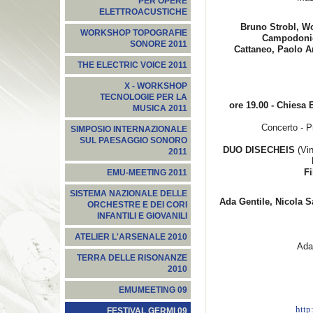
PER OPERE
ELETTROACUSTICHE
Bruno Strobl, Wo
WORKSHOP TOPOGRAFIE
Campodonic
SONORE 2011
Cattaneo, Paolo A
THE ELECTRIC VOICE 2011
X - WORKSHOP
TECNOLOGIE PER LA
ore 19.00 - Chiesa E
MUSICA 2011
Concerto - 
SIMPOSIO INTERNAZIONALE
SUL PAESAGGIO SONORO
DUO DISECHEIS
(Vin
2011
Fi
EMU-MEETING 2011
SISTEMA NAZIONALE DELLE
Ada Gentile, Nicola Sa
ORCHESTRE E DEI CORI
INFANTILI E GIOVANILI
ATELIER L'ARSENALE 2010
Ada 
TERRA DELLE RISONANZE
2010
EMUMEETING 09
http
FESTIVAL GERMI 09