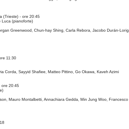
 (Trieste) - ore 20:45
 Luca (pianoforte)
organ Greenwood, Chun-hay Shing, Carla Rebora, Jacobo Durán-Loriga, 
ore 11:30
via Corda, Sayyid Shafiee, Matteo Pittino, Go Okawa, Kaveh Azimi
- ore 20:45
e)
son, Mauro Montalbetti, Annachiara Gedda, Min Jung Woo, Francesco F
 18