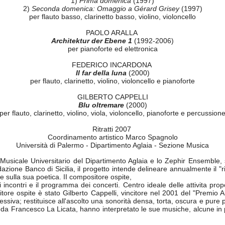
1)
Prima domenica
(1997)
2)
Seconda domenica: Omaggio a Gérard Grisey
(1997)
per flauto basso, clarinetto basso, violino, violoncello
PAOLO ARALLA
Architektur der Ebene 1
(1992-2006)
per pianoforte ed elettronica
FEDERICO INCARDONA
Il far della luna
(2000)
per flauto, clarinetto, violino, violoncello e pianoforte
GILBERTO CAPPELLI
Blu oltremare
(2000)
per flauto, clarinetto, violino, viola, violoncello, pianoforte e percussion
Ritratti 2007
Coordinamento artistico Marco Spagnolo
Università di Palermo - Dipartimento Aglaia - Sezione Musica
orio Musicale Universitario del Dipartimento Aglaia e lo Zephir Ensembl
ne Banco di Sicilia, il progetto intende delineare annualmente il "rit
e sulla sua poetica. II compositore ospite,
li incontri e il programma dei concerti. Centro ideale delle attivita prop
itore ospite è stato Gilberto Cappelli, vincitore nel 2001 del "Premio 
pressiva; restituisce all'ascolto una sonorità densa, torta, oscura e p
o da Francesco La Licata, hanno interpretato le sue musiche, alcune in