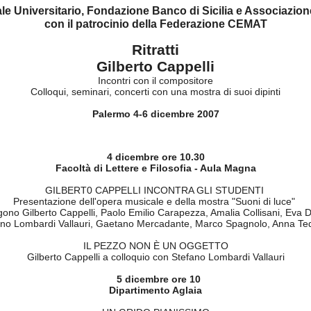
le Universitario, Fondazione Banco di Sicilia e Associazi
con il patrocinio della Federazione CEMAT
Ritratti
Gilberto Cappelli
Incontri con il compositore
Colloqui, seminari, concerti con una mostra di suoi dipinti
Palermo 4-6 dicembre 2007
4 dicembre ore 10.30
Facoltà di Lettere e Filosofia - Aula Magna
GILBERT0 CAPPELLI INCONTRA GLI STUDENTI
Presentazione dell'opera musicale e della mostra "Suoni di luce"
gono Gilberto Cappelli, Paolo Emilio Carapezza, Amalia Collisani, Eva D
ano Lombardi Vallauri, Gaetano Mercadante, Marco Spagnolo, Anna Te
IL PEZZO NON È UN OGGETTO
Gilberto Cappelli a colloquio con Stefano Lombardi Vallauri
5
dicembre
ore 10
Dipartimento Aglaia