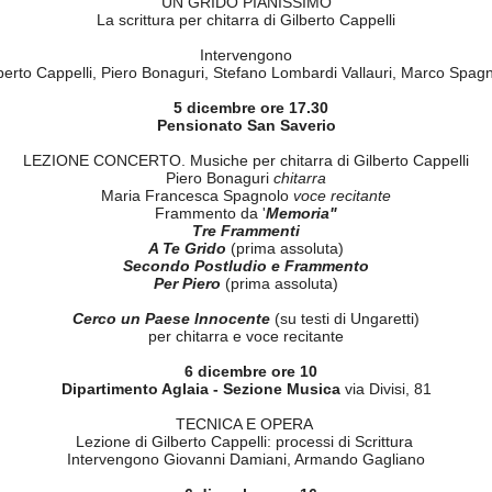
UN GRIDO PIANISSIMO
La scrittura per chitarra di Gilberto Cappelli
Intervengono
berto Cappelli, Piero Bonaguri, Stefano Lombardi Vallauri, Marco Spag
5
dicembre
ore 17.30
Pensionato San Saverio
LEZIONE CONCERTO. Musiche per chitarra di Gilberto Cappelli
Piero Bonaguri
chitarra
Maria Francesca Spagnolo
voce recitante
Frammento da '
Memoria"
Tre Frammenti
A Te Grido
(prima assoluta)
Secondo Postludio e Frammento
Per Piero
(prima assoluta)
Cerco un Paese lnnocente
(su testi di Ungaretti)
per chitarra e voce recitante
6
dicembre
ore 10
Dipartimento Aglaia -
Sezione Musica
via Divisi, 81
TECNICA E OPERA
Lezione di Gilberto Cappelli: processi di Scrittura
Intervengono Giovanni Damiani, Armando Gagliano