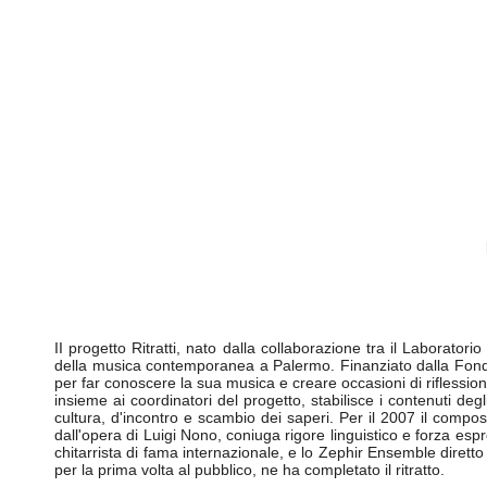
II progetto Ritratti, nato dalla collaborazione tra il Laborat
della musica contemporanea a Palermo. Finanziato dalla Fondazio
per far conoscere la sua musica e creare occasioni di riflession
insieme ai coordinatori del progetto, stabilisce i contenuti deg
cultura, d'incontro e scambio dei saperi. Per il 2007 il compos
dall'opera di Luigi Nono, coniuga rigore linguistico e forza es
chitarrista di fama internazionale, e lo Zephir Ensemble dirett
per la prima volta al pubblico, ne ha completato il ritratto.