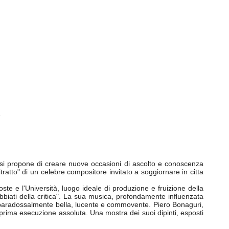
e
e, si propone di creare nuove occasioni di ascolto e conoscenza
ratto" di un celebre compositore invitato a soggiornare in citta
oste e l'Università, luogo ideale di produzione e fruizione della
Abbiati della critica". La sua musica, profondamente influenzata
ure paradossalmente bella, lucente e commovente. Piero Bonaguri,
 prima esecuzione assoluta. Una mostra dei suoi dipinti, esposti