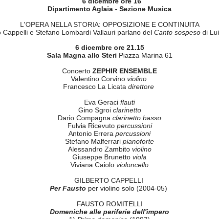
6
dicembre
ore 16
Dipartimento Aglaia - Sezione Musica
L'OPERA NELLA STORIA: OPPOSIZIONE E CONTINUITA
o Cappelli e Stefano Lombardi Vallauri parlano del
Canto sospeso
di Lu
6 dicembre ore 21.15
Sala Magna allo Steri
Piazza Marina 61
Concerto
ZEPHIR ENSEMBLE
Valentino Corvino
violino
Francesco La Licata
direttore
Eva Geraci
flauti
Gino Sgroi
clarinetto
Dario Compagna
clarinetto basso
Fulvia Ricevuto
percussioni
Antonio Errera
percussioni
Stefano Malferrari
pianoforte
Alessandro Zambito
violino
Giuseppe Brunetto
viola
Viviana Caiolo
violoncello
GILBERTO CAPPELLI
Per Fausto
per violino solo (2004-05)
FAUSTO ROMITELLI
Domeniche alle periferie dell'impero