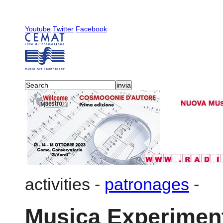
Youtube
Twitter
Facebook
activities
-
patronages
-
Musica Experiment