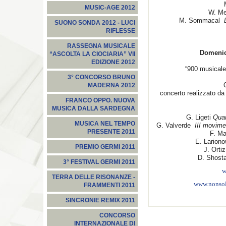
MUSIC-AGE 2012
W. Me
M. Sommacal
SUONO SONDA 2012 - LUCI
RIFLESSE
RASSEGNA MUSICALE
Domenic
“ASCOLTA LA CIOCIARIA” VII
EDIZIONE 2012
“900 musicale
3° CONCORSO BRUNO
MADERNA 2012
concerto realizzato d
FRANCO OPPO. NUOVA
MUSICA DALLA SARDEGNA
G. Ligeti
Quar
MUSICA NEL TEMPO
G. Valverde
III movime
PRESENTE 2011
F. M
E. Larion
PREMIO GERMI 2011
J. Orti
D. Shost
3° FESTIVAL GERMI 2011
w
TERRA DELLE RISONANZE -
www.nonsol
FRAMMENTI 2011
SINCRONIE REMIX 2011
CONCORSO
INTERNAZIONALE DI