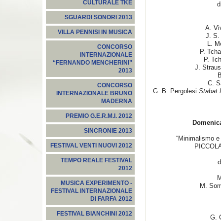
CULTURALE TKE
d
SGUARDI SONORI 2013
A. Vi
VILLA PENNISI IN MUSICA
J. S
L. M
CONCORSO
P. Tch
INTERNAZIONALE
P. Tc
“FERNANDO MENCHERINI”
J. Stra
2013
B
C. 
CONCORSO
G. B. Pergolesi
Stabat 
INTERNAZIONALE BRUNO
MADERNA
PREMIO G.E.R.M.I. 2012
Domenica
SINCRONIE 2013
“Minimalismo e 
FESTIVAL VENTI NUOVI 2012
PICCOL
TEMPO REALE FESTIVAL
d
2012
M.
MUSICA EXPERIMENTO -
M. So
FESTIVAL INTERNAZIONALE
DI FARFA 2012
FESTIVAL BIANCHINI 2012
G. 