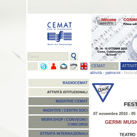
CEMAT
ATTIVI
attività
-
patrocini
-
festiva
RADIOCEMAT
ATTIVITÀ ISTITUZIONALI
INIZIATIVE CEMAT
FEST
INIZIATIVE / CENTRI SOCI
07 novembre 2010 - 05
WORKSHOP / CONVEGNI /
GERMI MUSIC
CONCORSI
ATTIVITÀ INTERNAZIONALI
TEATRO 