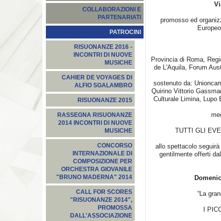
Vi
COLLABORAZIONI E
PARTENARIATI
promosso ed organi
Europeo
PATROCINI
RISUONANZE 2016 -
INCONTRI DI NUOVE
Provincia di Roma, Regi
MUSICHE
de L'Aquila, Forum Aus
CAHIER DE VOYAGES DI
sostenuto da: Unioncame
ALFIO SGALAMBRO
Quirino Vittorio Gassma
Culturale Limina, Lupo 
RISUONANZE 2015
med
RASSEGNA RISUONANZE
2014 INCONTRI DI NUOVE
TUTTI GLI EV
MUSICHE
CONCORSO
allo spettacolo seguirà
INTERNAZIONALE DI
gentilmente offerti d
COMPOSIZIONE PER
ORCHESTRA GIOVANILE
"BRUNO MADERNA" 2014
Domenica
CALL FOR SCORES
“La gran
"RISUONANZE 2014",
PROMOSSA
I PI
DALL'ASSOCIAZIONE