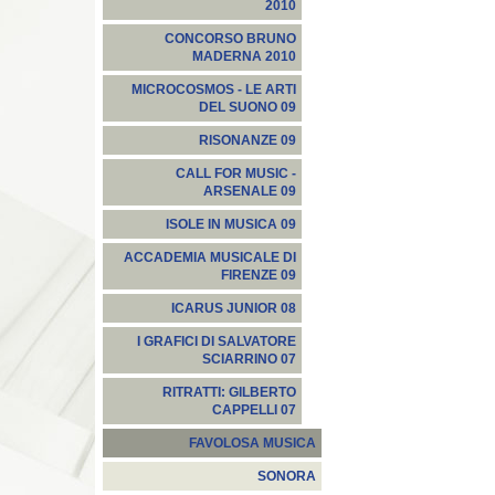
2010
CONCORSO BRUNO
MADERNA 2010
MICROCOSMOS - LE ARTI
DEL SUONO 09
RISONANZE 09
CALL FOR MUSIC -
ARSENALE 09
ISOLE IN MUSICA 09
ACCADEMIA MUSICALE DI
FIRENZE 09
ICARUS JUNIOR 08
I GRAFICI DI SALVATORE
SCIARRINO 07
RITRATTI: GILBERTO
CAPPELLI 07
FAVOLOSA MUSICA
SONORA