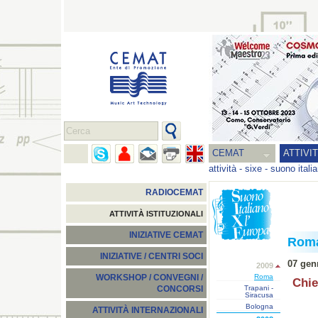
CEMAT
ATTIVI
attività
-
sixe - suono itali
RADIOCEMAT
ATTIVITÀ ISTITUZIONALI
INIZIATIVE CEMAT
Rom
INIZIATIVE / CENTRI SOCI
07 gen
2009
Roma
WORKSHOP / CONVEGNI /
Chie
Trapani -
CONCORSI
Siracusa
Bologna
ATTIVITÀ INTERNAZIONALI