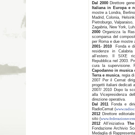
Dal 2000
Direttore gene
Italiana in Europa e 
mostre a Londra, Berlin
Madrid, Colonia, Helsink
Pietroburgo, Valparaiso,
Zagabria, New York, Luh
2000
Organizza la Ra
scomparsa del composit
per Roma e due mostre 
2001- 2010
Fonda e di
residenze in Calabria 
all’estero. Il SIXE r
Repubblica nel 2003. Pr
cura la supervisione. F
Capodanno in musica
Terra e musica
, regia 
2007 Per il Cemat dirig
progetti italiani dedicati
2007/ 2010 Dopo la sco
alla Vicepresidenza de
direzione operativa.
Dal 2011
Fonda e dirig
RadioCemat (
www.radioc
2012
Direttore editorial
sito (
www.federazionecema
2012
All’iniziativa
The
Fondazione Archivio Sce
Medaglia di Rappresent