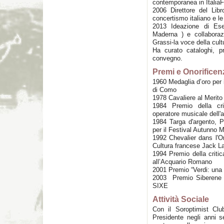
contemporanea in ItaliaF
2006 Direttore del Lib
concertismo italiano e le
2013 Ideazione di Ese
Maderna ) e collabora
Grassi-la voce della cult
Ha curato cataloghi, p
convegno.
Premi e Onorificen
1960 Medaglia d’oro per 
di Como
1978 Cavaliere al Merito 
1984 Premio della crit
operatore musicale dell'
1984 Targa d'argento, P
per il Festival Autunno
1992 Chevalier dans l'Or
Cultura francese Jack L
1994 Premio della critic
all’Acquario Romano
2001 Premio “Verdi: una
2003 Premio Siberene 
SIXE
Attività Sociale
Con il Soroptimist Cl
Presidente negli anni set