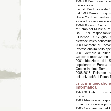
1997/00 Promuove tre edi
Federazione
Cemat. Produzione dei 
dal 1998 Membro di giuri
Union Youth orchestra) in
e dalla Fondazione scuol
1999/00 con il Cemat par
of Computer Music a Pec
Dal 1999 responsabile 
Giuseppe Di Giugno, p
elettroacustico denominat
2000 Relatore al Conve
Professionalità nello spe
2001 Membro di giuria 
Concorso Internazionale
2001 Ideazione del S
esperienze in Europa ne
Goethe Institut, Roma
2008-2013 Relatrice a
dell’Università di Roma T
critica musicale, at
informatica
1960-70 Critico musica
Como"
1980 Ideatrice e respon
Cidim di cui cura le prime
1985 Coordinatore del C