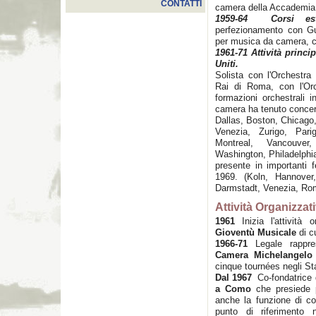
CONTATTI
camera della Accademia 
1959-64 Corsi esti
perfezionamento con Gu
per musica da camera, co
1961-71 Attività princi
Uniti.
Solista con l'Orchestra
Rai di Roma, con l'Orc
formazioni orchestrali 
camera ha tenuto concer
Dallas, Boston, Chicago
Venezia, Zurigo, Pari
Montreal, Vancouver
Washington, Philadelphi
presente in importanti 
1969. (Koln, Hannover
Darmstadt, Venezia, Rom
Attività Organizza
1961
Inizia l'attività
Gioventù Musicale
di c
1966-71
Legale rappres
Camera Michelangelo 
cinque tournées negli Stat
Dal 1967
Co-fondatrice
a Como
che presiede p
anche la funzione di co-d
punto di riferimento 