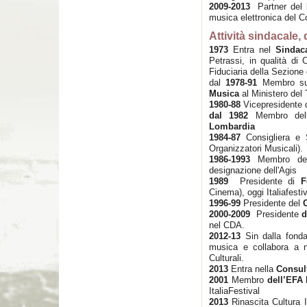
2009-2013
Partner del
musica elettronica del C
Attività sindacale, 
1973
Entra nel
Sindacat
Petrassi, in qualità di 
Fiduciaria della Sezione
dal
1978-91
Membro sup
Musica
al Ministero del
1980-88
Vicepresidente d
dal 1982
Membro del
Lombardia
1984-87
Consigliera e 
Organizzatori Musicali).
1986-1993
Membro del 
designazione dell'Agis
1989
Presidente di
F
Cinema), oggi Italiafesti
1996-99
Presidente del
2000-2009
Presidente
d
nel CDA.
2012-13
Sin dalla fond
musica e collabora a n
Culturali.
2013
Entra nella
Consul
2001
Membro
dell’EFA 
ItaliaFestival
2013
Rinascita Cultura I