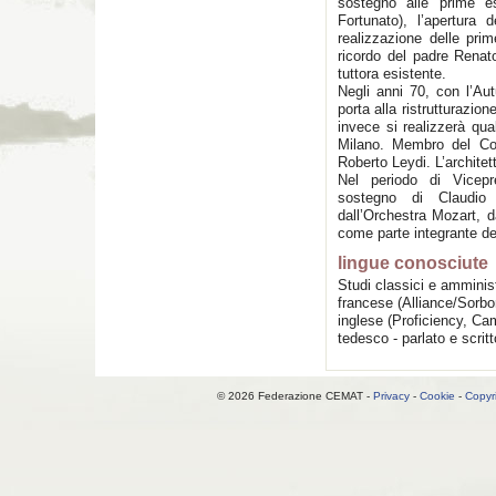
sostegno alle prime e
Fortunato), l’apertura 
realizzazione delle pri
ricordo del padre Renat
tuttora esistente.
Negli anni 70, con l’A
porta alla ristrutturazi
invece si realizzerà qu
Milano. Membro del Co
Roberto Leydi. L’archite
Nel periodo di Vicepr
sostegno di Claudio
dall’Orchestra Mozart, 
come parte integrante del
lingue conosciute
Studi classici e amminist
francese (Alliance/Sorbon
inglese (Proficiency, Cam
tedesco - parlato e scritt
© 2026 Federazione CEMAT -
Privacy
-
Cookie
-
Copyr