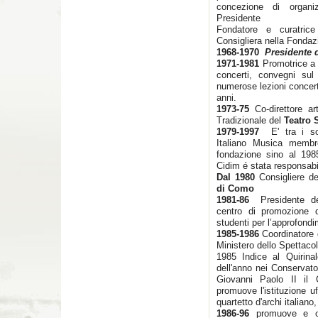
concezione di organi
Presidente
Fondatore e curatrice
Consigliera nella Fondaz
1968-1970
Presidente 
1971-1981
Promotrice a l
concerti, convegni sul
numerose lezioni concerto
anni.
1973-75
Co-direttore art
Tradizionale del
Teatro 
1979-1997
E' tra i so
Italiano Musica memb
fondazione sino al 198
Cidim é stata responsabil
Dal 1980
Consigliere de
di Como
1981-86
Presidente 
centro di promozione di
studenti per l’approfondi
1985-1986
Coordinatore d
Ministero dello Spettaco
1985 Indice al Quirinal
dell'anno nei Conservat
Giovanni Paolo II il C
promuove l'istituzione u
quartetto d'archi italian
1986-96
promuove e o