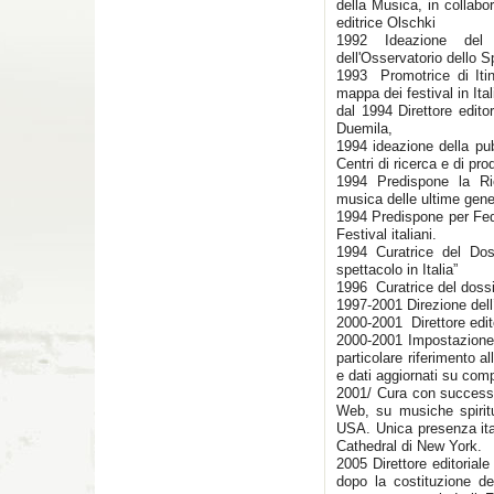
della Musica, in collabo
editrice Olschki
1992 Ideazione del v
dell'Osservatorio dello S
1993 Promotrice di Itin
mappa dei festival in Ital
dal 1994 Direttore edito
Duemila,
1994 ideazione della pu
Centri di ricerca e di pr
1994 Predispone la Ric
musica delle ultime gen
1994 Predispone per Feder
Festival italiani.
1994 Curatrice del Dos
spettacolo in Italia”
1996 Curatrice del dossi
1997-2001 Direzione dell
2000-2001 Direttore ed
2000-2001 Impostazione 
particolare riferimento a
e dati aggiornati su compo
2001/ Cura con successo
Web, su musiche spiritua
USA. Unica presenza ita
Cathedral di New York.
2005 Direttore editorial
dopo la costituzione d