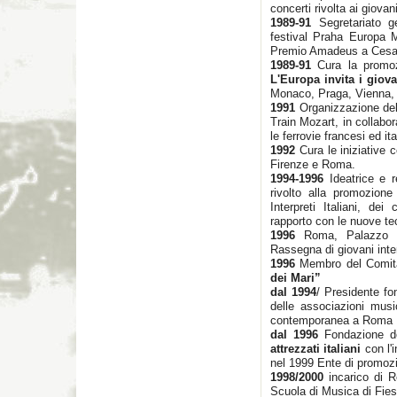
concerti rivolta ai giovani
1989-91
Segretariato 
festival Praha Europa M
Premio Amadeus a Cesar
1989-91
Cura la promo
L'Europa invita i giov
Monaco, Praga, Vienna,
1991
Organizzazione del p
Train Mozart, in collabo
le ferrovie francesi ed ita
1992
Cura le iniziative 
Firenze e Roma.
1994-1996
Ideatrice e r
rivolto alla promozione
Interpreti Italiani, dei 
rapporto con le nuove te
1996
Roma, Palazzo Do
Rassegna di giovani inter
1996
Membro del Comitat
dei Mari”
dal 1994
/ Presidente fo
delle associazioni musi
contemporanea a Roma
dal 1996
Fondazione 
attrezzati italiani
con l'i
nel 1999 Ente di promoz
1998/2000
incarico di R
Scuola di Musica di Fies