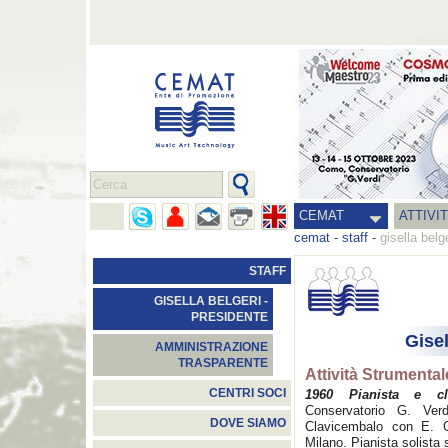
CEMAT
ATTIVI
cemat
-
staff
-
gisella belg
STAFF
GISELLA BELGERI -
PRESIDENTE
Gisel
AMMINISTRAZIONE
TRASPARENTE
Attività Strumental
CENTRI SOCI
1960 Pianista e cla
Conservatorio G. Ver
DOVE SIAMO
Clavicembalo con E. Gi
Milano. Pianista solista 