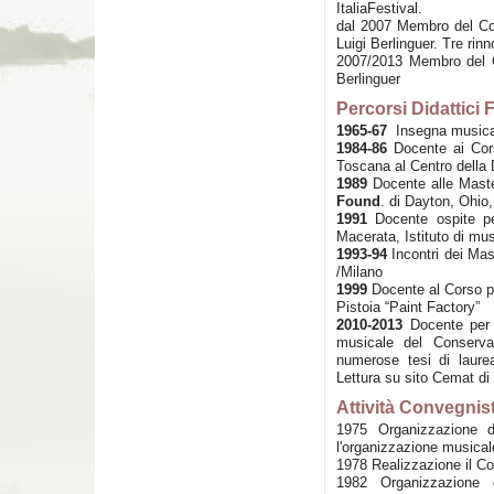
ItaliaFestival.
dal 2007 Membro del Co
Luigi Berlinguer. Tre rinn
2007/2013 Membro del C
Berlinguer
Percorsi Didattici 
1965-67
Insegna musica 
1984-86
Docente ai Corsi
Toscana al Centro della 
1989
Docente alle Maste
Found
. di Dayton, Ohio
1991
Docente ospite per
Macerata, Istituto di mu
1993-94
Incontri dei Mas
/Milano
1999
Docente al Corso pe
Pistoia “Paint Factory”
2010-2013
Docente per 
musicale del Conserva
numerose tesi di laurea
Lettura su sito Cemat di 
Attività Convegnis
1975 Organizzazione de
l'organizzazione musical
1978 Realizzazione il 
1982 Organizzazione 