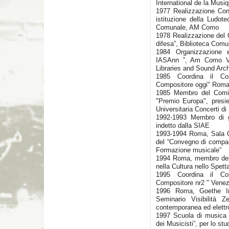
International de la Mus
1977 Realizzazione Con
istituzione della Ludot
Comunale, AM Como
1978 Realizzazione del 
difesa”, Biblioteca Com
1984 Organizzazione 
IASAnn ”, Am Como Vil
Libraries and Sound Arc
1985 Coordina il Con
Compositore oggi" Roma
1985 Membro del Comit
"Premio Europa", presie
Universitaria Concerti d
1992-1993 Membro di gi
indetto dalla SIAE
1993-1994 Roma, Sala Ci
del “Convegno di compar
Formazione musicale”
1994 Roma, membro del
nella Cultura nello Spett
1995 Coordina il Con
Compositore nr2 " Venez
1996 Roma, Goethe In
Seminario Visibilità 
contemporanea ed elettr
1997 Scuola di musica 
dei Musicisti”, per lo st