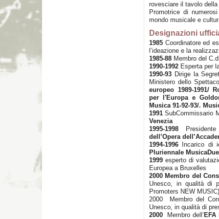
rovesciare il tavolo della
Promotrice di numerosi 
mondo musicale e cultur
Designazioni ufficia
1985
Coordinatore ed esp
l’ideazione e la realizza
1985-88
Membro del C.d.
1990-1992
Esperta per la
1990-93
Dirige la Segret
Ministero dello Spettac
europeo 1989-1991/ R
per l'Europa e Goldo
Musica 91-92-93/. Mus
1991
SubCommissario Mu
Venezia
1995-1998
Presidente 
dell’Opera dell’Accade
1994-1996
Incarico di i
Pluriennale MusicaDue
1999
esperto di valutaz
Europea a Bruxelles
2000
Membro del Consei
Unesco, in qualità di
Promoters NEW MUSIC)
2000 Membro del Consei
Unesco, in qualità di pr
2000
Membro dell’
EFA 