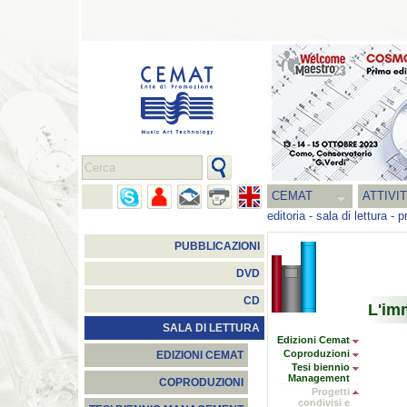
CEMAT
ATTIVI
editoria
-
sala di lettura
-
p
PUBBLICAZIONI
DVD
CD
L'im
SALA DI LETTURA
Edizioni Cemat
Coproduzioni
EDIZIONI CEMAT
Tesi biennio
Management
COPRODUZIONI
Progetti
condivisi e