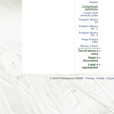
Rossini
L'immaginario
radiofonico
I luoghi delle
memoria scritta
Progetto Musica
'94
Progetto Musica
'95 - 1
Progetto Musica
'95 - 2
Praga Europa
1992
Ritorno a Bach
Tesi di laurea a
tema
Saggi e
Documenti
Leggi e
regolamenti
© 2026 Federazione CEMAT -
Privacy
-
Cookie
-
Copyr