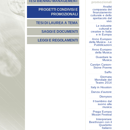
TESI BIENNIO MANAGEMENT
promozionali
Analisi
PROGETTI CONDIVISI E
comparata del
finanziamento
PROMOZIONALI
culturale e dello
spettacolo dal
vivo
TESI DI LAUREA A TEMA
Le industrie
culturali e
SAGGI E DOCUMENTI
creative in Italia
e in Europa
Anno Europeo
LEGGI E REGOLAMENTI
della Musica - Le
Pubblicazioni
Anno Europeo
della Musica
Guardare la
Musica
Carolyn Carson-
Stone Poems
Saffo
Giornata
Mondiale del
Teatro 2014
Italy in Houston
Danza d'autore
Dionysos
Il bambino dal
suono alla
musica
Praga Europa
Mozart Festival
Interpretare
Beethoven con il
Quartetto
Italiano