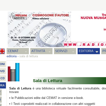
CEMAT
ATTIVITÀ
SERVIZI
EDITORIA
PR
editoria
-
sala di lettura
ONI
DVD
CD
Sala di Lettura
URA
Sala di Lettura
è una biblioteca virtuale facilmente consultabile, do
trovare
T
•
le Pubblicazioni edite dal CEMAT in versione e-book.
I
•
I Testi coprodotti realizzati in collaborazione con altri soggetti