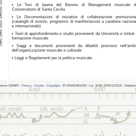
T
•
Le Tesi di laurea del Biennio di Management musicale d
Conservatorio di Santa Cecilia
E
I
•
Le Documentazioni di iniziative di collaborazione promoziona
(cataloghi di mostre, programmi di manifestazioni a carattere naziona
A
e internazionale)
I
•
Testi di approfondimento e studio provenienti da Università e Istituti 
formazione musicale
I
•
Saggi e documenti provenienti da dibattiti promossi nell’ambi
dell’organizzazione musicale e culturale
•
Leggi e Regolamenti per la politica musicale.
zione CEMAT -
Privacy
-
Cookie
-
Copyright
- PI 05362381005 - Lic. SIAE 2552/1/2523 - Visitato