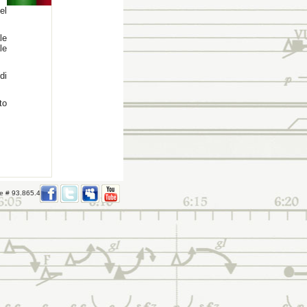
el
le
le
di
to
re # 93.865.408