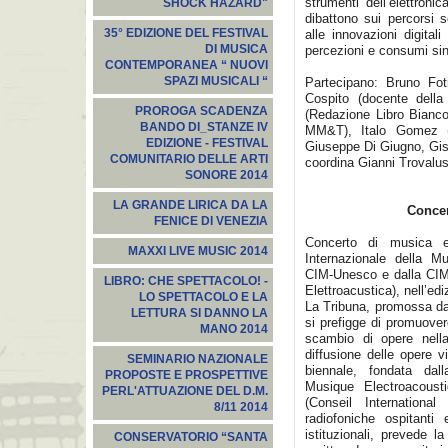
strumenti dell’elettroni
SHOCK HAZARD"
dibattono sui percorsi s
35° EDIZIONE DEL FESTIVAL
alle innovazioni digita
DI MUSICA
percezioni e consumi sino
CONTEMPORANEA “ NUOVI
SPAZI MUSICALI “
Partecipano: Bruno Foti
Cospito (docente della
PROROGA SCADENZA
(Redazione Libro Bianc
BANDO DI_STANZE IV
MM&T), Italo Gomez (
EDIZIONE - FESTIVAL
Giuseppe Di Giugno, Gis
COMUNITARIO DELLE ARTI
coordina Gianni Trovalu
SONORE 2014
LA GRANDE LIRICA DA LA
Concer
FENICE DI VENEZIA
Concerto di musica el
MAXXI LIVE MUSIC 2014
Internazionale della M
CIM-Unesco e dalla CIM
LIBRO: CHE SPETTACOLO! -
Elettroacustica), nell’ed
LO SPETTACOLO E LA
La Tribuna, promossa da 
LETTURA SI DANNO LA
si prefigge di promuover
MANO 2014
scambio di opere nella
diffusione delle opere v
SEMINARIO NAZIONALE
biennale, fondata dall
PROPOSTE E PROSPETTIVE
Musique Electroacoust
PERL'ATTUAZIONE DEL D.M.
(Conseil Internationa
8/11 2014
radiofoniche ospitanti
istituzionali, prevede l
CONSERVATORIO “SANTA