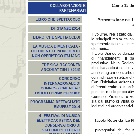
Como 15 dic
COLLABORAZIONI E
PARTENARIATI
LIBRO CHE SPETTACOLO
Presentazione del L
DI_STANZE 2014
Il volume, realizzato da
LIBRO: CHE SPETTACOLO!
le principali realtà ita
sperimentazione e rice
LA MUSICA DIMENTICATA -
elettronica.
OTTOCENTO E NOVECENTO
Il Libro Bianco evidenzi
NON OPERISTICO ITALIANO
di finanziamenti, il 
produttivo. Nella Regio
"DE SICA RACCONTA
che, basandosi esclusiva
ANCORA" (1961-2014)
anno stagioni concertist
con indirizzo estetico ch
CONCORSO
Con l’iniziativa editori
INTERNAZIONALE DI
differenti realtà si ma
COMPOSIZIONE PIERO
porsi in modo propositi
FARULLI PRIMA EDIZIONE
Comune, Provincia o Regi
sia dal punto di vista d
PROGRAMMA DETTAGLIATO
logistici ed organizzativi.
EMUFEST 2014
4° FESTIVAL DI MUSICA
Tavola Rotonda Le Nu
ELETTROACUSTICA DEL
CONSERVATORIO DI
I protagonisti del far 
SALERNO "ELECTRIC