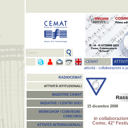
CEMAT
ATTIVI
attività
-
collaborazioni e p
RADIOCEMAT
ATTIVITÀ ISTITUZIONALI
INIZIATIVE CEMAT
Rass
INIZIATIVE / CENTRI SOCI
15 dicembre 2008
WORKSHOP / CONVEGNI /
CONCORSI
in collaborazio
Como, 42° Festiv
ATTIVITÀ INTERNAZIONALI