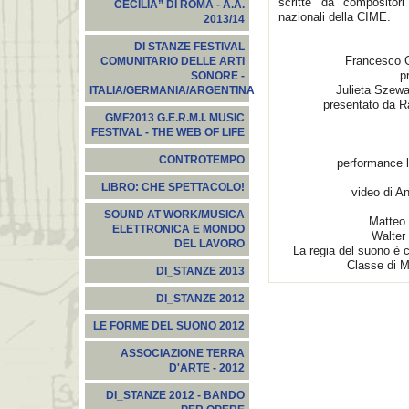
scritte da compositori
CECILIA” DI ROMA - A.A.
nazionali della CIME.
2013/14
DI STANZE FESTIVAL
Francesco Gi
COMUNITARIO DELLE ARTI
p
SONORE -
Julieta Szewa
ITALIA/GERMANIA/ARGENTINA
presentato da R
GMF2013 G.E.R.M.I. MUSIC
FESTIVAL - THE WEB OF LIFE
CONTROTEMPO
performance 
LIBRO: CHE SPETTACOLO!
video di A
SOUND AT WORK/MUSICA
Matteo
ELETTRONICA E MONDO
Walter
DEL LAVORO
La regia del suono è c
Classe di M
DI_STANZE 2013
DI_STANZE 2012
LE FORME DEL SUONO 2012
ASSOCIAZIONE TERRA
D'ARTE - 2012
DI_STANZE 2012 - BANDO